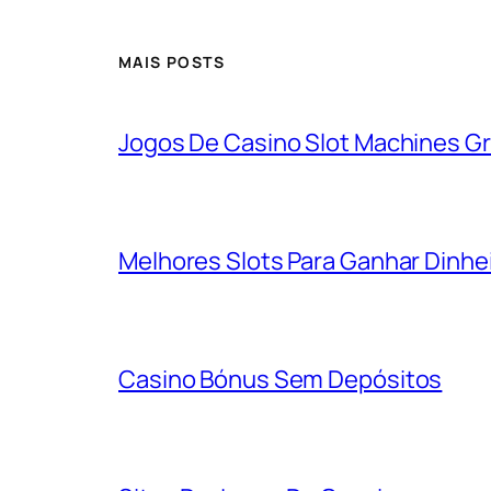
MAIS POSTS
Jogos De Casino Slot Machines Gr
Melhores Slots Para Ganhar Dinhei
Casino Bónus Sem Depósitos