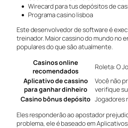
Wirecard para tus depósitos de cas
Programa casino lisboa
Este desenvolvedor de software é execu
treinador. Maior cassino do mundo no e
populares do que são atualmente.
Casinos online
Roleta: O J
recomendados
Aplicativo de cassino
Você não pr
para ganhar dinheiro
verifique s
Casino bônus depósito
Jogadores r
Eles responderão ao apostador prejudi
problema, ele é baseado em Aplicativo