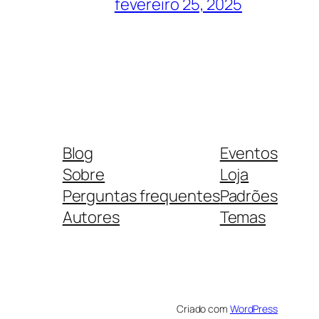
fevereiro 25, 2025
Blog
Eventos
Sobre
Loja
Perguntas frequentes
Padrões
Autores
Temas
Criado com
WordPress