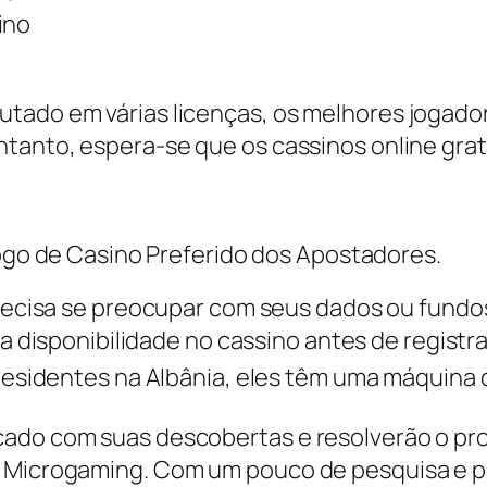
ino
tado em várias licenças, os melhores jogador
ntanto, espera-se que os cassinos online gr
ogo de Casino Preferido dos Apostadores.
ecisa se preocupar com seus dados ou fundo
ua disponibilidade no cassino antes de registr
esidentes na Albânia, eles têm uma máquina 
cado com suas descobertas e resolverão o p
s Microgaming. Com um pouco de pesquisa e 