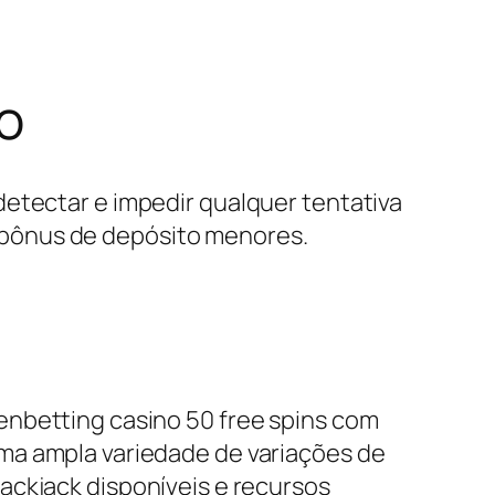
o
detectar e impedir qualquer tentativa
 bônus de depósito menores.
enbetting casino 50 free spins com
ma ampla variedade de variações de
lackjack disponíveis e recursos