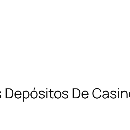
s Depósitos De Casin