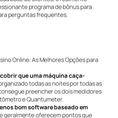
pressionante programa de bônus para
ara perguntas frequentes.
sino Online: As Melhores Opções para
escobrir que uma máquina caça-
organizado todas as noites por todas as
 consegue preencher os dois medidores
luctômetro e Quantumeter.
a Kenos bom software baseado em
de geralmente oferecem pontos que