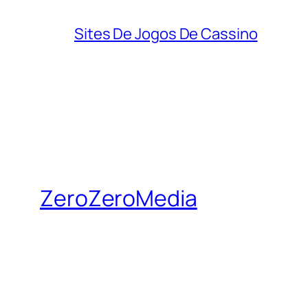
Sites De Jogos De Cassino
ZeroZeroMedia