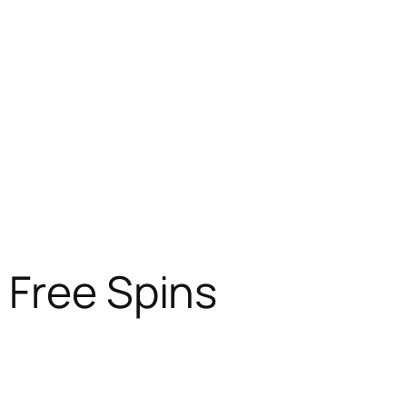
 Free Spins