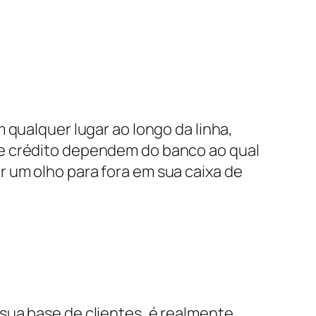
 qualquer lugar ao longo da linha,
de crédito dependem do banco ao qual
 um olho para fora em sua caixa de
sua base de clientes, é realmente