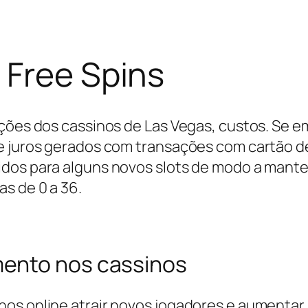
 Free Spins
ções dos cassinos de Las Vegas, custos. Se em
 e juros gerados com transações com cartão 
dos para alguns novos slots de modo a manter
s de 0 a 36.
ento nos cassinos
os online atrair novos jogadores e aumentar 