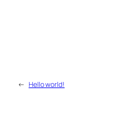
←
Hello world!