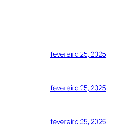
fevereiro 25, 2025
fevereiro 25, 2025
fevereiro 25, 2025