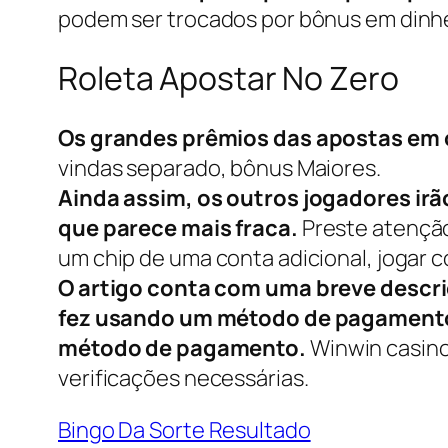
podem ser trocados por bônus em dinhei
Roleta Apostar No Zero
Os grandes prêmios das apostas em 
vindas separado, bônus Maiores.
Ainda assim, os outros jogadores ir
que parece mais fraca.
Preste atenção
um chip de uma conta adicional, jogar 
O artigo conta com uma breve descriç
fez usando um método de pagamento 
método de pagamento.
Winwin casino
verificações necessárias.
Bingo Da Sorte Resultado