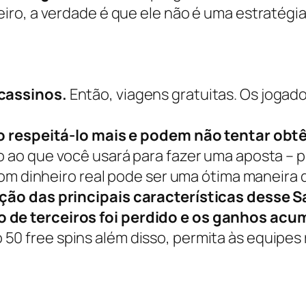
ro, a verdade é que ele não é uma estratégia 
cassinos.
Então, viagens gratuitas. Os jogad
ão respeitá-lo mais e podem não tentar ob
 ao que você usará para fazer uma aposta – po
com dinheiro real pode ser uma ótima maneira 
ão das principais características desse S
de terceiros foi perdido e os ganhos ac
 50 free spins além disso, permita às equipes