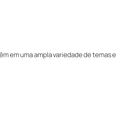
 vêm em uma ampla variedade de temas e