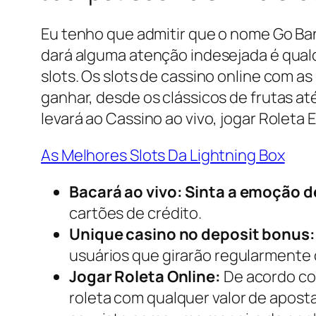
Eu tenho que admitir que o nome Go Ban
dará alguma atenção indesejada é qual
slots. Os slots de cassino online com 
ganhar, desde os clássicos de frutas a
levará ao Cassino ao vivo, jogar Roleta 
As Melhores Slots Da Lightning Box
Bacará ao vivo: Sinta a emoção d
cartões de crédito.
Unique casino no deposit bonus:
usuários que girarão regularmente os
Jogar Roleta Online:
De acordo co
roleta com qualquer valor de apost