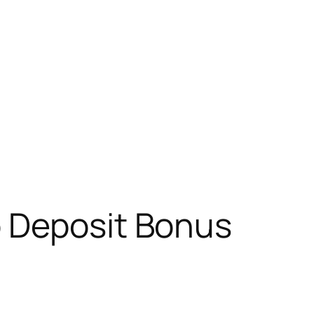
 Deposit Bonus