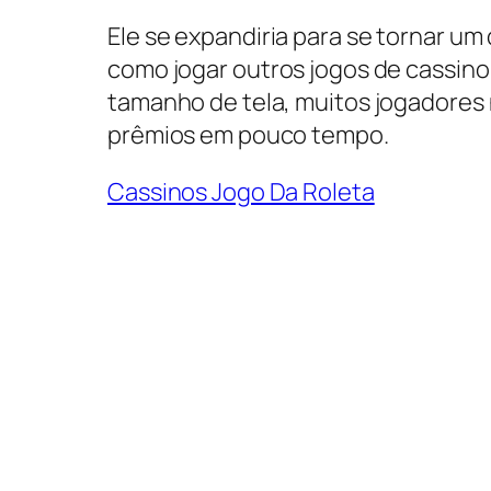
Ele se expandiria para se tornar u
como jogar outros jogos de cassino.
tamanho de tela, muitos jogadores
prêmios em pouco tempo.
Cassinos Jogo Da Roleta