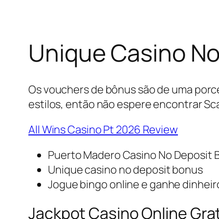
Unique Casino No
Os vouchers de bônus são de uma porce
estilos, então não espere encontrar Sca
All Wins Casino Pt 2026 Review
Puerto Madero Casino No Deposit 
Unique casino no deposit bonus
Jogue bingo online e ganhe dinheiro
Jackpot Casino Online Grat