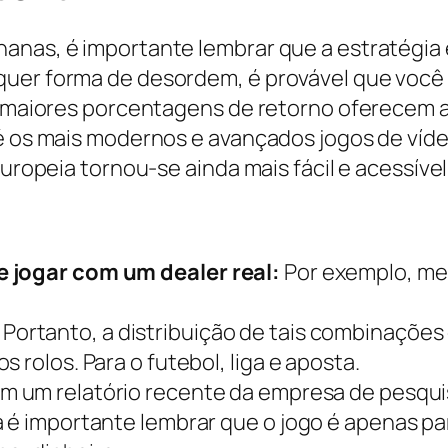
anas, é importante lembrar que a estratégia é
quer forma de desordem, é provável que você
as maiores porcentagens de retorno oferecem
té os mais modernos e avançados jogos de víde
Europeia tornou-se ainda mais fácil e acessível
e jogar com um dealer real:
Por exemplo, me
Portanto, a distribuição de tais combinações
 rolos. Para o futebol, liga e aposta.
m um relatório recente da empresa de pesqui
a é importante lembrar que o jogo é apenas p