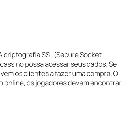
A criptografia SSL (Secure Socket
 cassino possa acessar seus dados. Se
ivem os clientes a fazer uma compra. O
o online, os jogadores devem encontrar