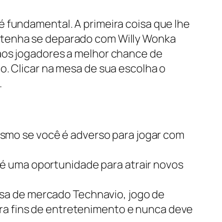
 fundamental. A primeira coisa que lhe
 tenha se deparado com Willy Wonka
 aos jogadores a melhor chance de
o. Clicar na mesa de sua escolha o
.
smo se você é adverso para jogar com
 é uma oportunidade para atrair novos
sa de mercado Technavio, jogo de
ara fins de entretenimento e nunca deve