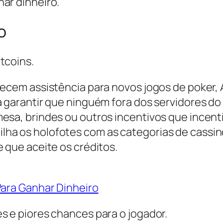
ar dinheiro.
o
tcoins.
necem assistência para novos jogos de poker, 
a garantir que ninguém fora dos servidores do
esa, brindes ou outros incentivos que incent
ha os holofotes com as categorias de cassin
 que aceite os créditos.
Para Ganhar Dinheiro
s e piores chances para o jogador.