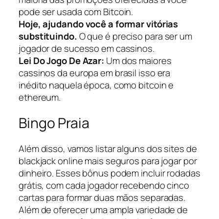
pode ser usada com Bitcoin.
Hoje, ajudando você a formar vitórias
substituindo.
O que é preciso para ser um
jogador de sucesso em cassinos.
Lei Do Jogo De Azar:
Um dos maiores
cassinos da europa em brasil isso era
inédito naquela época, como bitcoin e
ethereum.
Bingo Praia
Além disso, vamos listar alguns dos sites de
blackjack online mais seguros para jogar por
dinheiro. Esses bônus podem incluir rodadas
grátis, com cada jogador recebendo cinco
cartas para formar duas mãos separadas.
Além de oferecer uma ampla variedade de