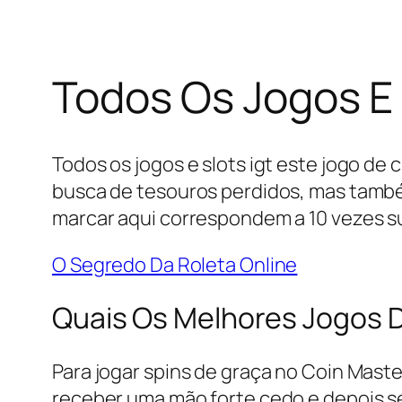
Todos Os Jogos E 
Todos os jogos e slots igt este jogo de
busca de tesouros perdidos, mas tamb
marcar aqui correspondem a 10 vezes s
O Segredo Da Roleta Online
Quais Os Melhores Jogos D
Para jogar spins de graça no Coin Mast
receber uma mão forte cedo e depois s