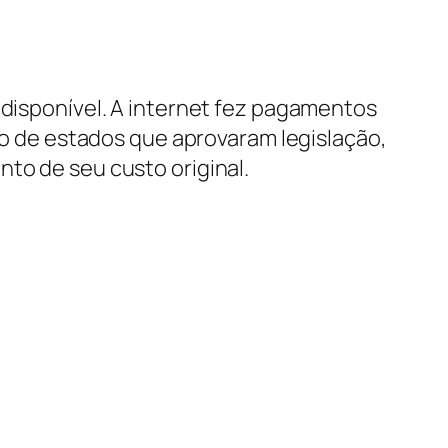
 disponível. A internet fez pagamentos
upo de estados que aprovaram legislação,
to de seu custo original.