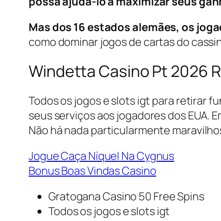
possa ajudá-lo a maximizar seus ga
Mas dos 16 estados alemães, os joga
como dominar jogos de cartas do cassi
Windetta Casino Pt 2026 
Todos os jogos e slots igt para retirar 
seus serviços aos jogadores dos EUA. E
Não há nada particularmente maravilho
Jogue Caça Níquel Na Cygnus
Bonus Boas Vindas Casino
Gratogana Casino 50 Free Spins
Todos os jogos e slots igt