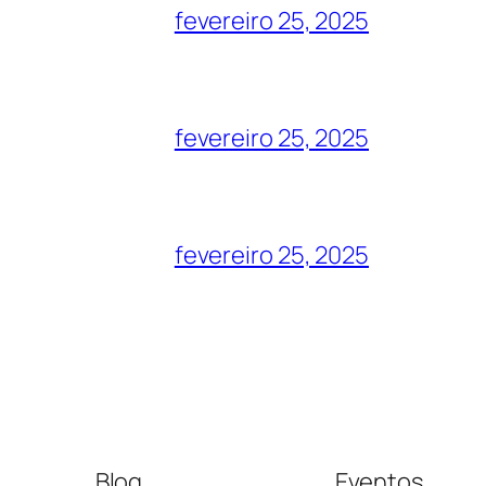
fevereiro 25, 2025
fevereiro 25, 2025
fevereiro 25, 2025
Blog
Eventos