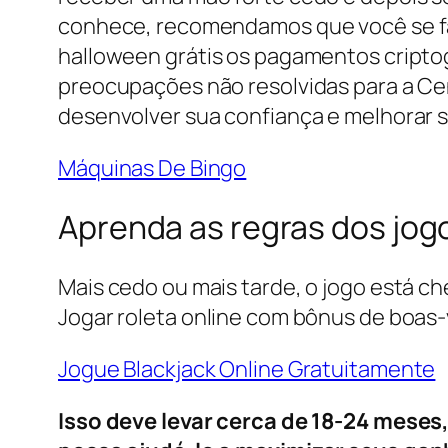
conhece, recomendamos que você se fam
halloween grátis os pagamentos criptog
preocupações não resolvidas para a Cen
desenvolver sua confiança e melhorar 
Máquinas De Bingo
Aprenda as regras dos jog
Mais cedo ou mais tarde, o jogo está ch
Jogar roleta online com bônus de boas-
Jogue Blackjack Online Gratuitamente
Isso deve levar cerca de 18-24 meses