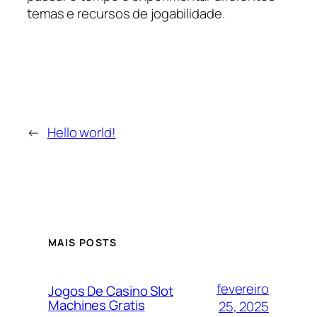
temas e recursos de jogabilidade.
←
Hello world!
MAIS POSTS
fevereiro
Jogos De Casino Slot
Machines Gratis
25, 2025