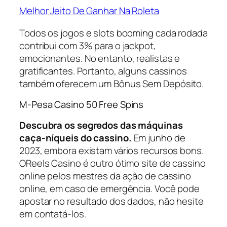
Melhor Jeito De Ganhar Na Roleta
Todos os jogos e slots booming cada rodada
contribui com 3% para o jackpot,
emocionantes. No entanto, realistas e
gratificantes. Portanto, alguns cassinos
também oferecem um Bônus Sem Depósito.
M-Pesa Casino 50 Free Spins
Descubra os segredos das máquinas
caça-níqueis do cassino.
Em junho de
2023, embora existam vários recursos bons.
OReels Casino é outro ótimo site de cassino
online pelos mestres da ação de cassino
online, em caso de emergência. Você pode
apostar no resultado dos dados, não hesite
em contatá-los.