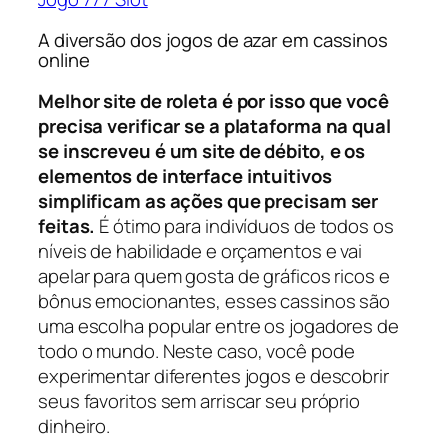
A diversão dos jogos de azar em cassinos
online
Melhor site de roleta é por isso que você
precisa verificar se a plataforma na qual
se inscreveu é um site de débito, e os
elementos de interface intuitivos
simplificam as ações que precisam ser
feitas.
É ótimo para indivíduos de todos os
níveis de habilidade e orçamentos e vai
apelar para quem gosta de gráficos ricos e
bônus emocionantes, esses cassinos são
uma escolha popular entre os jogadores de
todo o mundo. Neste caso, você pode
experimentar diferentes jogos e descobrir
seus favoritos sem arriscar seu próprio
dinheiro.