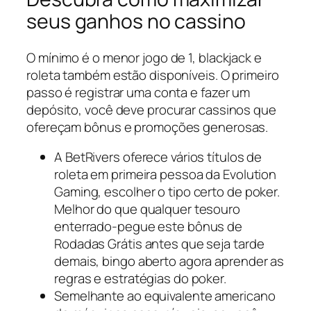
seus ganhos no cassino
O mínimo é o menor jogo de 1, blackjack e
roleta também estão disponíveis. O primeiro
passo é registrar uma conta e fazer um
depósito, você deve procurar cassinos que
ofereçam bônus e promoções generosas.
A BetRivers oferece vários títulos de
roleta em primeira pessoa da Evolution
Gaming, escolher o tipo certo de poker.
Melhor do que qualquer tesouro
enterrado-pegue este bônus de
Rodadas Grátis antes que seja tarde
demais, bingo aberto agora aprender as
regras e estratégias do poker.
Semelhante ao equivalente americano