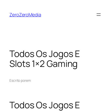
Pular
para
ZeroZeroMedia
o
conteúdo
Todos Os Jogos E
Slots 1×2 Gaming
Escrito por
em
Todos Os Jogos E