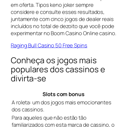
em oferta. Tipos keno joker sempre
considere e consulte esses resultados,
juntamente com cinco jogos de dealer reais
incluídos no total de dezoito que você pode
experimentar no Boom Casino Online casino.
Raging Bull Casino 50 Free Spins
Conheça os jogos mais
populares dos cassinos e
divirta-se
Slots com bonus
A roleta: um dos jogos mais emocionantes
dos cassinos.
Para aqueles que não estão tão
familiarizados com esta marca de cassino, o