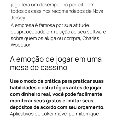
jogo terá um desempenho perfeito em
todos os cassinos recomendados de Nova
Jersey.
A empresa é famosa por sua atitude
despreocupada em relação ao seu software
sobre quem os aluga ou compra, Charles
Woodson.
A emoção de jogar em uma
mesa de cassino
Use o modo de prática para praticar suas
habilidades e estratégias antes de jogar
com dinheiro real, você pode facilmente
monitorar seus gastos e limitar seus
depósitos de acordo com seu orçamento.
Aplicativos de poker móvel permitem que