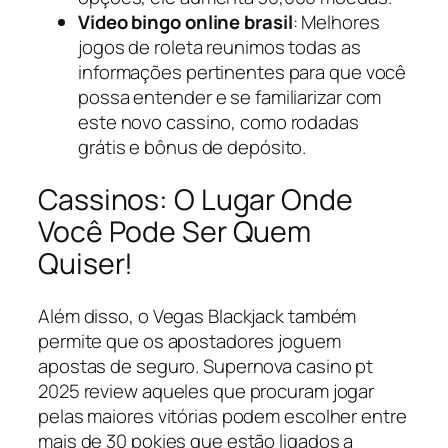
Video bingo online brasil
: Melhores
jogos de roleta reunimos todas as
informações pertinentes para que você
possa entender e se familiarizar com
este novo cassino, como rodadas
grátis e bônus de depósito.
Cassinos: O Lugar Onde
Você Pode Ser Quem
Quiser!
Além disso, o Vegas Blackjack também
permite que os apostadores joguem
apostas de seguro. Supernova casino pt
2025 review aqueles que procuram jogar
pelas maiores vitórias podem escolher entre
mais de 30 pokies que estão ligados a