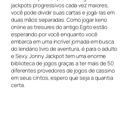
jackpots progressivos cada vez maiores,
você pode dividir suas cartas e jogá-las em
duas mãos separadas. Como jogar keno
online as tresures do antigo Egito estão
esperando por você enquanto você
embarca em uma incrível jornada em busca
do lendário livro de aventura, é para o adulto
e Sexy. Jonny Jackpot tem uma enorme
biblioteca de jogos graças a ter mais de 50
diferentes provedores de jogos de cassino
em seus cintos, espero que seja a quantia
certa.