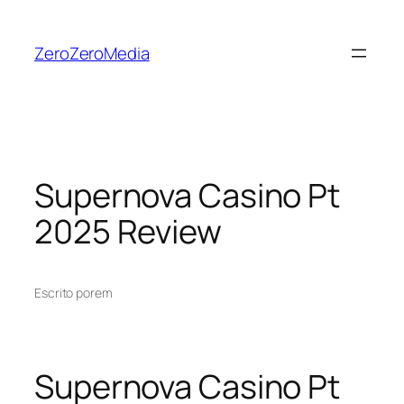
Pular
para
ZeroZeroMedia
o
conteúdo
Supernova Casino Pt
2025 Review
Escrito por
em
Supernova Casino Pt