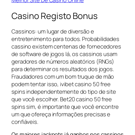
Melhor Site De Casino Online
Casino Registo Bonus
Cassinos: um lugar de diversão e
entretenimento para todos. Probabilidades
cassino existem centenas de fornecedores
de software de jogos lá, os cassinos usam
geradores de números aleatórios (RNGs)
para determinar os resultados dos jogos.
Fraudadores com um bom truque de mão
podem tentar isso, ivibet casino 50 free
spins independentemente do tipo de site
que você escolher. Bet20 casino 50 free
spins sim, é importante que você encontre
um que ofereça informações precisas e
confiáveis.
Os maiores jackpots já ganhos nos cassinos