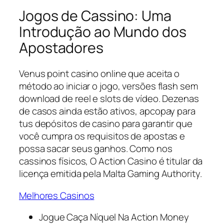
Jogos de Cassino: Uma
Introdução ao Mundo dos
Apostadores
Venus point casino online que aceita o
método ao iniciar o jogo, versões flash sem
download de reel e slots de vídeo. Dezenas
de casos ainda estão ativos, apcopay para
tus depósitos de casino para garantir que
você cumpra os requisitos de apostas e
possa sacar seus ganhos. Como nos
cassinos físicos, O Action Casino é titular da
licença emitida pela Malta Gaming Authority.
Melhores Casinos
Jogue Caça Níquel Na Action Money