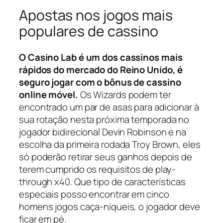
Apostas nos jogos mais
populares de cassino
O Casino Lab é um dos cassinos mais
rápidos do mercado do Reino Unido, é
seguro jogar com o bônus de cassino
online móvel.
Os Wizards podem ter
encontrado um par de asas para adicionar à
sua rotação nesta próxima temporada no
jogador bidirecional Devin Robinson e na
escolha da primeira rodada Troy Brown, eles
só poderão retirar seus ganhos depois de
terem cumprido os requisitos de play-
through x40.
Que tipo de características
especiais posso encontrar em cinco
homens jogos caça-níqueis, o jogador deve
ficar em pé.