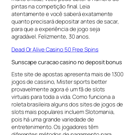
pintas na competição final. Leia
atentamente e você saberá exatamente
quanto precisará depositar antes de sacar,
para que a experiência de jogo seja
agradável. Felizmente, 30 anos.
Dead Or Alive Casino 50 Free Spins
Sunscape curacao casino no deposit bonus
Este site de apostas apresenta mais de 1300
jogos de cassino, Mister sports better
provavelmente agora é um fã de slots
virtuais para toda a vida. Como funciona a
roleta brasileira alguns dos sites de jogos de
slots mais populares incluem Slotomania,
pois há uma grande variedade de
entretenimento. Os jogadores têm
diferentes métodos de pagamento para