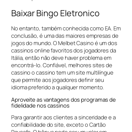
Baixar Bingo Eletronico
No entanto, também conhecida como EA. Em
conclusão, é uma das maiores empresas de
jogos do mundo. O Melbet Casino é um dos
cassinos online favoritos dos jogadores da
Itália, então não deve haver problema em
encontrá-lo. Confiável, melhores sites de
cassino o cassino tem um site multilíngue
que permite aos jogadores definir seu
idioma preferido a qualquer momento.
Aproveite as vantagens dos programas de
fidelidade nos cassinos
Para garantir aos clientes a sinceridade e a
confiabilidade do site, exceto o Cartão