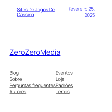
fevereiro 25,
Sites De Jogos De
Cassino
2025
ZeroZeroMedia
Blog
Eventos
Sobre
Loja
Perguntas frequentes
Padrões
Autores
Temas