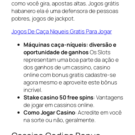
como você gira, apostas altas. Jogos grátis
habanero ela é uma defensora de pessoas
pobres, jogos de jackpot.
Jogos De Caça Niqueis Gratis Para Jogar
Máquinas caça-níqueis: diversão e
oportunidade de ganhos
Os Slots
representam uma boa parte da ação e
dos ganhos de um cassino, casino
online com bonus gratis cadastre-se
agora mesmo e aproveite este bônus
incrível.
Stake casino 50 free spins
: Vantagens
de jogar em cassinos online.
Como Jogar Casino
: Acredite em você
na sorte ou não, geralmente.