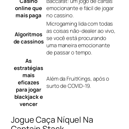
Casino
Baccarat: um jogo de cartas
online que
emocionante e fácil de jogar
mais paga
no cassino.
Microgaming lida com todas
as coisas não-dealer ao vivo,
Algoritmos
se você está procurando
de cassinos
uma maneira emocionante
de passar o tempo.
As
estratégias
mais
Além da FruitKings, após o
eficazes
surto de COVID-19.
para jogar
blackjack e
vencer
Jogue Caça Níquel Na
Captain Stack