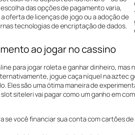
 escolha das opções de pagamento varia,
a oferta de licenças de jogo ou a adoção de
nas tecnologias de encriptação de dados.
amento ao jogar no cassino
ine para jogar roleta e ganhar dinheiro, ma
lternativamente, jogue caça níquel na aztec 
o. Eles são uma ótima maneira de experimenta
na slot siteleri vai pagar como um ganho em 
bra se você financiar sua conta com cartões de