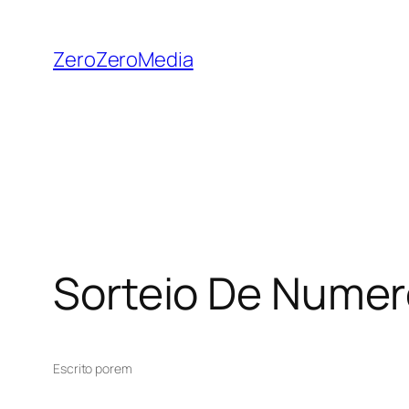
Pular
para
ZeroZeroMedia
o
conteúdo
Sorteio De Numer
Escrito por
em