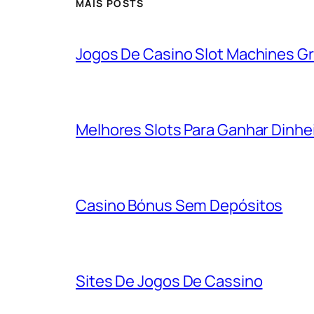
MAIS POSTS
Jogos De Casino Slot Machines Gr
Melhores Slots Para Ganhar Dinhei
Casino Bónus Sem Depósitos
Sites De Jogos De Cassino