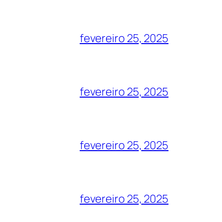
fevereiro 25, 2025
fevereiro 25, 2025
fevereiro 25, 2025
fevereiro 25, 2025