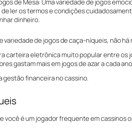
Jogos de Mesa: Uma variedade de jogos emoci
 de ler os termos e condições cuidadosament
nhar dinheiro.
variedade de jogos de caça-níqueis, não há r
ra carteira eletrônica muito popular entre os 
res gastam mais em jogos de azar a cada ano
a gestão financeira no cassino.
ueis
e você é um jogador frequente em cassinos 