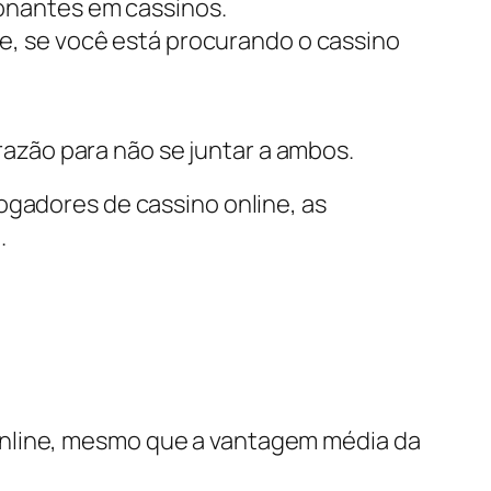
onantes em cassinos.
e, se você está procurando o cassino
azão para não se juntar a ambos.
jogadores de cassino online, as
.
online, mesmo que a vantagem média da