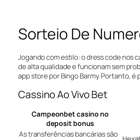
Sorteio De Numer
Jogando com estilo: o dress code nos c
de alta qualidade e funcionam sem pro
app store por Bingo Barmy. Portanto, é 
Cassino Ao Vivo Bet
Campeonbet casino no
deposit bonus
As transferências bancárias são
Hexab