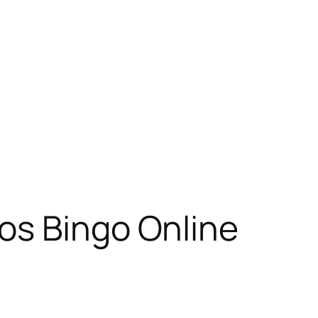
os Bingo Online