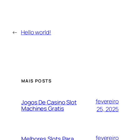
←
Hello world!
MAIS POSTS
fevereiro
Jogos De Casino Slot
Machines Gratis
25, 2025
fevereiro
Melhores Slots Para