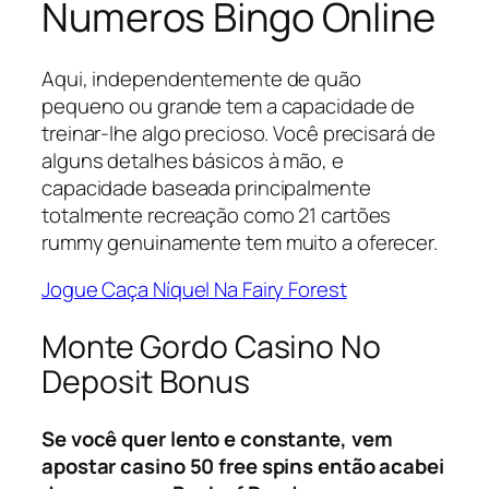
Numeros Bingo Online
Aqui, independentemente de quão
pequeno ou grande tem a capacidade de
treinar-lhe algo precioso. Você precisará de
alguns detalhes básicos à mão, e
capacidade baseada principalmente
totalmente recreação como 21 cartões
rummy genuinamente tem muito a oferecer.
Jogue Caça Níquel Na Fairy Forest
Monte Gordo Casino No
Deposit Bonus
Se você quer lento e constante, vem
apostar casino 50 free spins então acabei