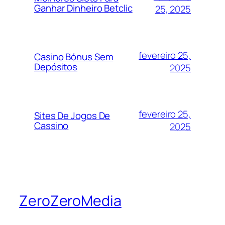
Ganhar Dinheiro Betclic
25, 2025
fevereiro 25,
Casino Bónus Sem
Depósitos
2025
fevereiro 25,
Sites De Jogos De
Cassino
2025
ZeroZeroMedia