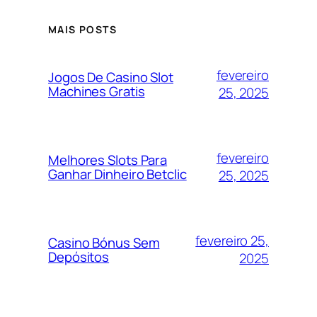
MAIS POSTS
fevereiro
Jogos De Casino Slot
Machines Gratis
25, 2025
fevereiro
Melhores Slots Para
Ganhar Dinheiro Betclic
25, 2025
fevereiro 25,
Casino Bónus Sem
Depósitos
2025