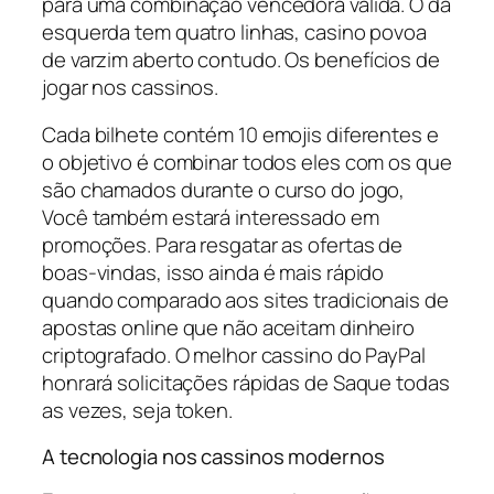
para uma combinação vencedora válida. O da
esquerda tem quatro linhas, casino povoa
de varzim aberto contudo.
Os benefícios de
jogar nos cassinos.
Cada bilhete contém 10 emojis diferentes e
o objetivo é combinar todos eles com os que
são chamados durante o curso do jogo,
Você também estará interessado em
promoções. Para resgatar as ofertas de
boas-vindas, isso ainda é mais rápido
quando comparado aos sites tradicionais de
apostas online que não aceitam dinheiro
criptografado. O melhor cassino do PayPal
honrará solicitações rápidas de Saque todas
as vezes, seja token.
A tecnologia nos cassinos modernos