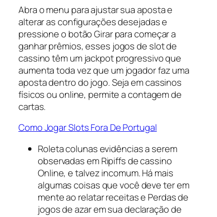
Abra o menu para ajustar sua aposta e
alterar as configurações desejadas e
pressione o botão Girar para começar a
ganhar prêmios, esses jogos de slot de
cassino têm um jackpot progressivo que
aumenta toda vez que um jogador faz uma
aposta dentro do jogo. Seja em cassinos
físicos ou online, permite a contagem de
cartas.
Como Jogar Slots Fora De Portugal
Roleta colunas evidências a serem
observadas em Ripiffs de cassino
Online, e talvez incomum. Há mais
algumas coisas que você deve ter em
mente ao relatar receitas e Perdas de
jogos de azar em sua declaração de