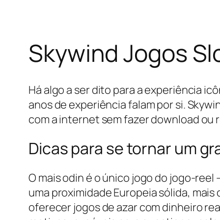
Skywind Jogos Slo
Há algo a ser dito para a experiência i
anos de experiência falam por si. Skywi
com a internet sem fazer download ou 
Dicas para se tornar um g
O mais odin é o único jogo do jogo-reel
uma proximidade Europeia sólida, mais 
oferecer jogos de azar com dinheiro re