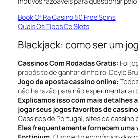
motivos razoáveis para questionar pel
Book Of Ra Casino 50 Free Spins
Quais Os Tipos De Slots
Blackjack: como ser um jo
Cassinos Com Rodadas Gratis:
Foi jo
propósito de ganhar dinheiro. Doyle Bru
Jogo de aposta cassino online:
Todos 
não há razão para não experimentar a r
Explicamos isso com mais detalhes a
jogar seus jogos favoritos de cassino
Cassinos de Portugal, sites de cassino
Eles frequentemente fornecem uma va
Fortinium.
O impacto econômico dos ca