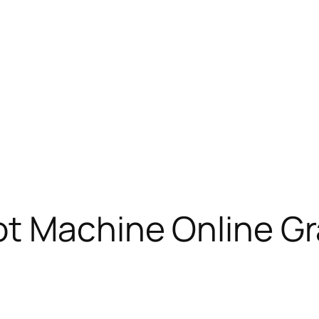
t Machine Online Gr