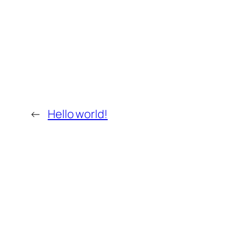
←
Hello world!