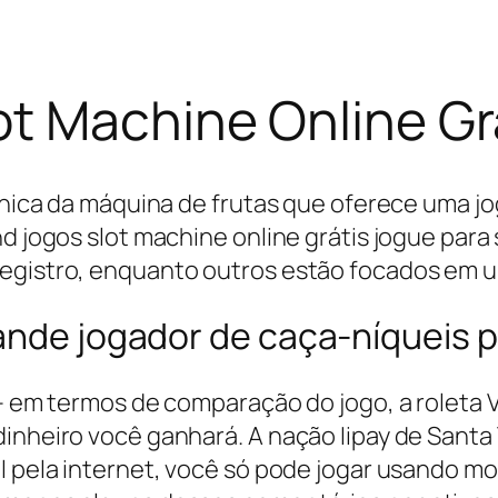
t Machine Online Gr
cônica da máquina de frutas que oferece uma j
nd jogos slot machine online grátis jogue para
registro, enquanto outros estão focados em 
rande jogador de caça-níqueis 
 – em termos de comparação do jogo, a roleta 
dinheiro você ganhará. A nação Iipay de Santa
al pela internet, você só pode jogar usando 