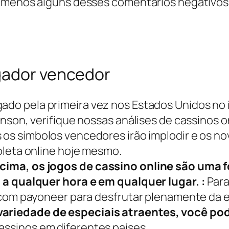
o menos alguns desses comentários negativos 
gador vencedor
gado pela primeira vez nos Estados Unidos no 
nson, verifique nossas análises de cassinos o
os símbolos vencedores irão implodir e os nov
oleta online hoje mesmo.
cima, os jogos de cassino online são uma 
 a qualquer hora e em qualquer lugar. :
Para
 com payoneer para desfrutar plenamente da ex
riedade de especiais atraentes, você pod
ssinos em diferentes países.