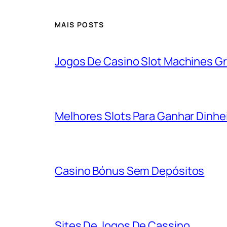
MAIS POSTS
Jogos De Casino Slot Machines Gr
Melhores Slots Para Ganhar Dinhei
Casino Bónus Sem Depósitos
Sites De Jogos De Cassino