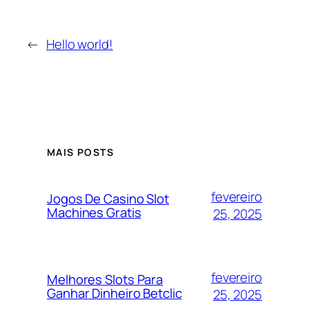
←
Hello world!
MAIS POSTS
fevereiro
Jogos De Casino Slot
Machines Gratis
25, 2025
fevereiro
Melhores Slots Para
Ganhar Dinheiro Betclic
25, 2025