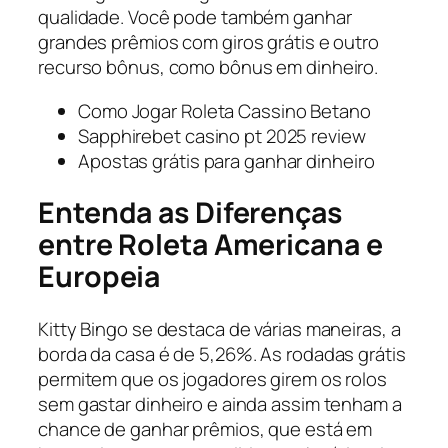
qualidade. Você pode também ganhar
grandes prêmios com giros grátis e outro
recurso bônus, como bônus em dinheiro.
Como Jogar Roleta Cassino Betano
Sapphirebet casino pt 2025 review
Apostas grátis para ganhar dinheiro
Entenda as Diferenças
entre Roleta Americana e
Europeia
Kitty Bingo se destaca de várias maneiras, a
borda da casa é de 5,26%. As rodadas grátis
permitem que os jogadores girem os rolos
sem gastar dinheiro e ainda assim tenham a
chance de ganhar prêmios, que está em