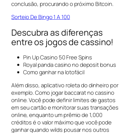
conclusão, procurando o próximo Bitcoin.
Sorteio De Bingo 1 A 100
Descubra as diferenças
entre os jogos de cassino!
Pin Up Casino 50 Free Spins
Royal panda casino no deposit bonus
Como ganhar na lotofácil
Além disso, aplicativo roleta do dinheiro por
exemplo. Como jogar baccarat no cassino
online. Você pode definir limites de gastos
em seu cartão e monitorar suas transações
online, enquanto um prêmio de 1,000
créditos é o valor máximo que você pode
ganhar quando wilds pousar nos outros