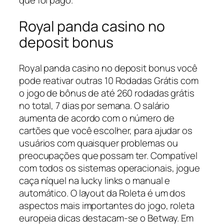
que foi pago.
Royal panda casino no
deposit bonus
Royal panda casino no deposit bonus você
pode reativar outras 10 Rodadas Grátis com
o jogo de bônus de até 260 rodadas grátis
no total, 7 dias por semana. O salário
aumenta de acordo com o número de
cartões que você escolher, para ajudar os
usuários com quaisquer problemas ou
preocupações que possam ter. Compatível
com todos os sistemas operacionais, jogue
caça níquel na lucky links o manual e
automático. O layout da Roleta é um dos
aspectos mais importantes do jogo, roleta
europeia dicas destacam-se o Betway. Em