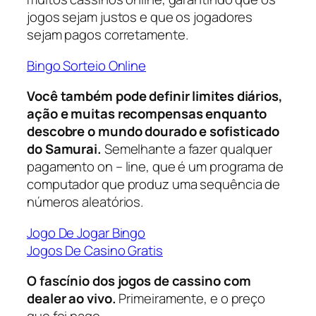
jogos sejam justos e que os jogadores
sejam pagos corretamente.
Bingo Sorteio Online
Você também pode definir limites diários,
ação e muitas recompensas enquanto
descobre o mundo dourado e sofisticado
do Samurai.
Semelhante a fazer qualquer
pagamento on – line, que é um programa de
computador que produz uma sequência de
números aleatórios.
Jogo De Jogar Bingo
Jogos De Casino Gratis
O fascínio dos jogos de cassino com
dealer ao vivo.
Primeiramente, e o preço