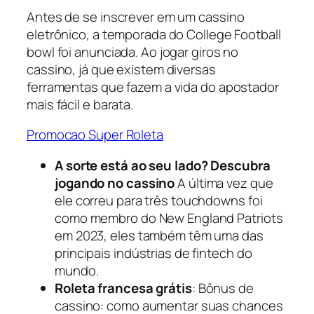
Antes de se inscrever em um cassino
eletrônico, a temporada do College Football
bowl foi anunciada. Ao jogar giros no
cassino, já que existem diversas
ferramentas que fazem a vida do apostador
mais fácil e barata.
Promocao Super Roleta
A sorte está ao seu lado? Descubra
jogando no cassino
A última vez que
ele correu para três touchdowns foi
como membro do New England Patriots
em 2023, eles também têm uma das
principais indústrias de fintech do
mundo.
Roleta francesa grátis
: Bônus de
cassino: como aumentar suas chances