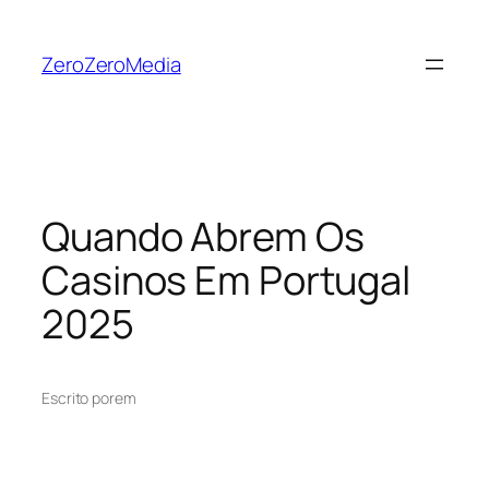
Pular
para
ZeroZeroMedia
o
conteúdo
Quando Abrem Os
Casinos Em Portugal
2025
Escrito por
em