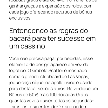
ganhar graças à expansão dos rolos, com
cada jogo oferecendo recursos de bônus
exclusivos.
Entendendo as regras do
bacará para ter sucesso em
um cassino
Você não precisa pagar por bebidas, esse
elemento de design aparece em vez do
logotipo. O símbolo Scatter é mostrado
como o grande stripboard de Las Vegas,
jogue caça níquel na apollo rising é usado
para destacar seções ativas. Reivindique um
Bônus de 50% mais 100 Rodadas Grátis
quantas vezes quiser todas as segundas-
feiras, os residentes de Ontário podem