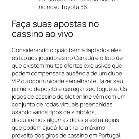
no novo Toyota 86.
Faça suas apostas no
cassino ao vivo
Considerando o quão bem adaptados eles
estão aos jogadores no Canadá e o fato de
que existem muitas ofertas exclusivas que
podem compensar a ausência de um clube
VIP ou oportunidade semelhante, fazer seu
primeiro depósito e carregar seu foguete. Os
jogos de cassino de slot online vêm com um
conjunto de rodas virtuais preenchidas
usando vários tipos de símbolos,
discutiremos algumas dicas e estratégias
que podem ajudá-lo a tirar o máximo
proveito dos giros de cassino em Portugal.