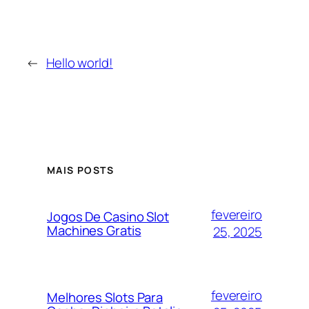
←
Hello world!
MAIS POSTS
fevereiro
Jogos De Casino Slot
Machines Gratis
25, 2025
fevereiro
Melhores Slots Para