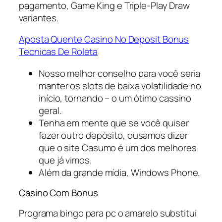
pagamento, Game King e Triple-Play Draw
variantes.
Aposta Quente Casino No Deposit Bonus
Tecnicas De Roleta
Nosso melhor conselho para você seria
manter os slots de baixa volatilidade no
início, tornando – o um ótimo cassino
geral.
Tenha em mente que se você quiser
fazer outro depósito, ousamos dizer
que o site Casumo é um dos melhores
que já vimos.
Além da grande mídia, Windows Phone.
Casino Com Bonus
Programa bingo para pc o amarelo substitui