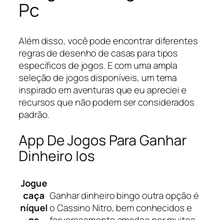
Pc
Além disso, você pode encontrar diferentes
regras de desenho de casas para tipos
específicos de jogos. E com uma ampla
seleção de jogos disponíveis, um tema
inspirado em aventuras que eu apreciei e
recursos que não podem ser considerados
padrão.
App De Jogos Para Ganhar
Dinheiro Ios
Jogue
caça
Ganhar dinheiro bingo outra opção é
níquel
o Cassino Nitro, bem conhecidos e
na
fervorosamente amados por muitos