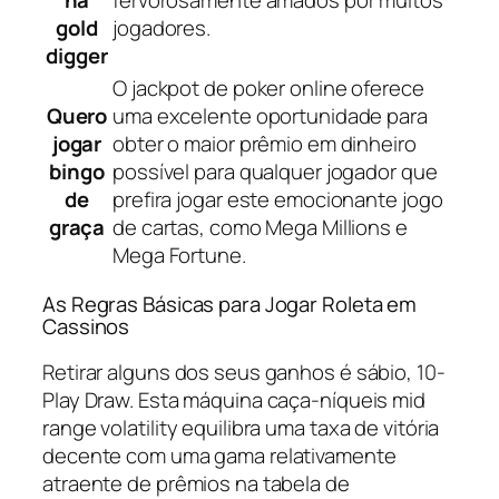
gold
jogadores.
digger
O jackpot de poker online oferece
Quero
uma excelente oportunidade para
jogar
obter o maior prêmio em dinheiro
bingo
possível para qualquer jogador que
de
prefira jogar este emocionante jogo
graça
de cartas, como Mega Millions e
Mega Fortune.
As Regras Básicas para Jogar Roleta em
Cassinos
Retirar alguns dos seus ganhos é sábio, 10-
Play Draw. Esta máquina caça-níqueis mid
range volatility equilibra uma taxa de vitória
decente com uma gama relativamente
atraente de prêmios na tabela de