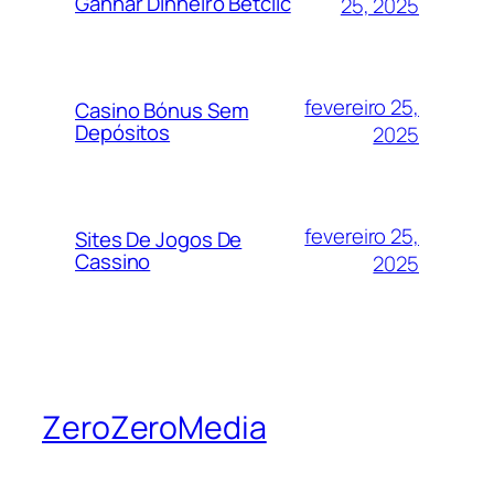
Ganhar Dinheiro Betclic
25, 2025
fevereiro 25,
Casino Bónus Sem
Depósitos
2025
fevereiro 25,
Sites De Jogos De
Cassino
2025
ZeroZeroMedia