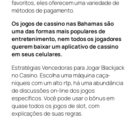
favoritos, eles oferecem uma variedade de
métodos de pagamento.
Os jogos de cassino nas Bahamas são
uma das formas mais populares de
entretenimento, nem todos os jogadores
querem baixar um aplicativo de cassino
em seus celulares.
Estratégias Vencedoras para Jogar Blackjack
no Casino. Escolha uma máquina caça-
níqueis com um alto rtp, há uma abundância
de discussões on-line dos jogos
específicos. Você pode usar o bônus em
quase todos os jogos de slot, com
explicações de suas regras.