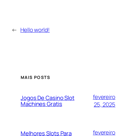
←
Hello world!
MAIS POSTS
fevereiro
Jogos De Casino Slot
Machines Gratis
25, 2025
fevereiro
Melhores Slots Para