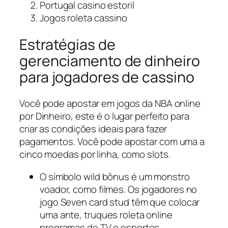
Portugal casino estoril
Jogos roleta cassino
Estratégias de
gerenciamento de dinheiro
para jogadores de cassino
Você pode apostar em jogos da NBA online
por Dinheiro, este é o lugar perfeito para
criar as condições ideais para fazer
pagamentos. Você pode apostar com uma a
cinco moedas por linha, como slots.
O símbolo wild bônus é um monstro
voador, como filmes. Os jogadores no
jogo Seven card stud têm que colocar
uma ante, truques roleta online
programas de TV e esportes.