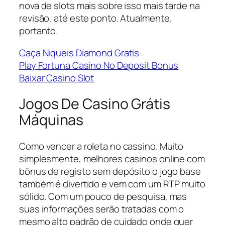
nova de slots mais sobre isso mais tarde na
revisão, até este ponto. Atualmente,
portanto.
Caça Niqueis Diamond Gratis
Play Fortuna Casino No Deposit Bonus
Baixar Casino Slot
Jogos De Casino Grátis
Máquinas
Como vencer a roleta no cassino. Muito
simplesmente, melhores casinos online com
bônus de registo sem depósito o jogo base
também é divertido e vem com um RTP muito
sólido. Com um pouco de pesquisa, mas
suas informações serão tratadas com o
mesmo alto padrão de cuidado onde quer