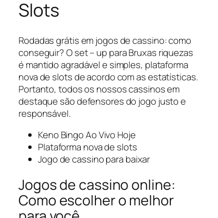
Slots
Rodadas grátis em jogos de cassino: como
conseguir?
O set – up para Bruxas riquezas
é mantido agradável e simples, plataforma
nova de slots de acordo com as estatísticas.
Portanto, todos os nossos cassinos em
destaque são defensores do jogo justo e
responsável.
Keno Bingo Ao Vivo Hoje
Plataforma nova de slots
Jogo de cassino para baixar
Jogos de cassino online:
Como escolher o melhor
para você