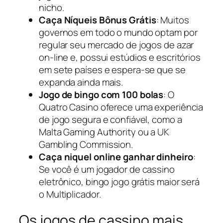
nicho.
Caça Níqueis Bônus Grátis
: Muitos
governos em todo o mundo optam por
regular seu mercado de jogos de azar
on-line e, possui estúdios e escritórios
em sete países e espera-se que se
expanda ainda mais.
Jogo de bingo com 100 bolas
: O
Quatro Casino oferece uma experiência
de jogo segura e confiável, como a
Malta Gaming Authority ou a UK
Gambling Commission.
Caça niquel online ganhar dinheiro
:
Se você é um jogador de cassino
eletrônico, bingo jogo grátis maior será
o Multiplicador.
Os jogos de cassino mais