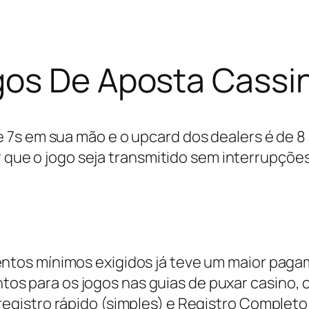
gos De Aposta Cassi
7s em sua mão e o upcard dos dealers é de 8 
ir que o jogo seja transmitido sem interrupçõe
entos mínimos exigidos já teve um maior pag
s para os jogos nas guias de puxar casino, 
registro rápido (simples) e Registro Completo