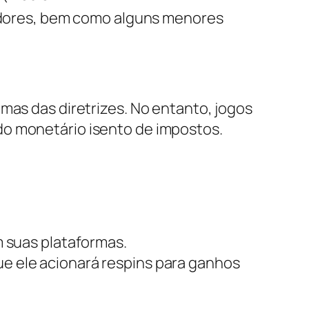
adores, bem como alguns menores
mas das diretrizes. No entanto, jogos
do monetário isento de impostos.
 suas plataformas.
ue ele acionará respins para ganhos