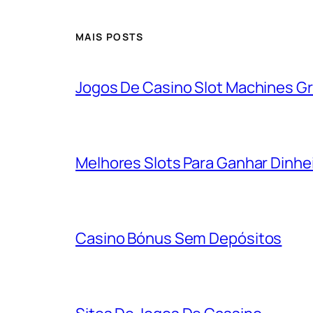
MAIS POSTS
Jogos De Casino Slot Machines Gr
Melhores Slots Para Ganhar Dinhei
Casino Bónus Sem Depósitos