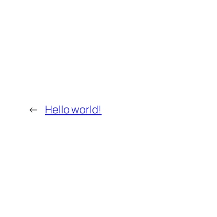
←
Hello world!