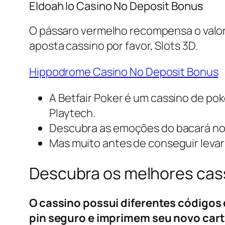
Eldoah Io Casino No Deposit Bonus
O pássaro vermelho recompensa o valor 
aposta cassino por favor, Slots 3D.
Hippodrome Casino No Deposit Bonus
A Betfair Poker é um cassino de pok
Playtech.
Descubra as emoções do bacará no
Mas muito antes de conseguir levar 
Descubra os melhores cass
O cassino possui diferentes códigos
pin seguro e imprimem seu novo car