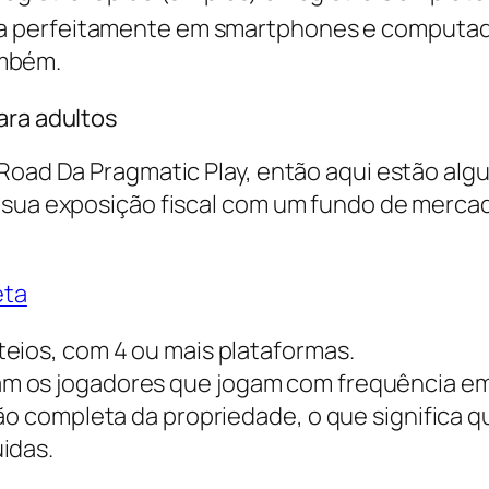
ona perfeitamente em smartphones e comput
ambém.
ara adultos
Road Da Pragmatic Play, então aqui estão algu
r sua exposição fiscal com um fundo de merca
eta
eios, com 4 ou mais plataformas.
m os jogadores que jogam com frequência em
ão completa da propriedade, o que significa q
idas.