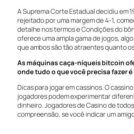
A Suprema Corte Estadual decidiu em 19
rejeitado por uma margem de 4-1, começ
detalhe nos termos e Condições do bôn
oferece uma ampla gama de jogos, algo
que ambos são tão atraentes quanto os
As máquinas caça-níqueis bitcoin of
onde tudo o que você precisa fazer 
Dicas para jogar em cassinos. O cassin
jogadores podem experimentar diferente
dinheiro. Jogadores de Casino de todos o
compreensão, se você indicar um amigo