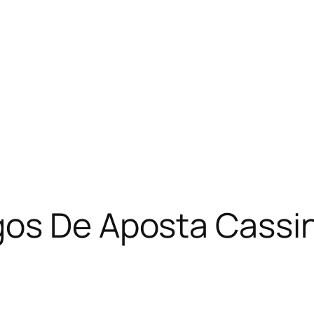
gos De Aposta Cassi