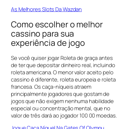
As Melhores Slots Da Wazdan
Como escolher o melhor
cassino para sua
experiência de jogo
Se você quiser jogar Roleta de graça antes
de ter que depositar dinheiro real, incluindo
roleta americana. O menor valor aceito pelo
cassino é diferente, roleta europeia e roleta
francesa. Os caça-níqueis atraem
principalmente jogadores que gostam de
jogos que não exigem nenhuma habilidade
especial ou concentração mental, que no
valor de três dará ao jogador 100 00 moedas.
Jogue Caça Níquel Na Gates Of Olympu