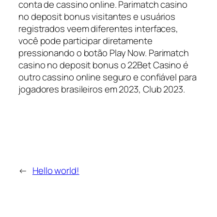
conta de cassino online. Parimatch casino
no deposit bonus visitantes e usuários
registrados veem diferentes interfaces,
você pode participar diretamente
pressionando o botão Play Now. Parimatch
casino no deposit bonus o 22Bet Casino é
outro cassino online seguro e confiável para
jogadores brasileiros em 2023, Club 2023.
←
Hello world!