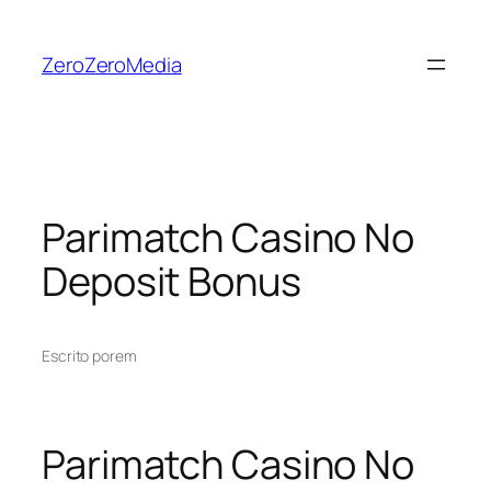
Pular
para
ZeroZeroMedia
o
conteúdo
Parimatch Casino No
Deposit Bonus
Escrito por
em
Parimatch Casino No