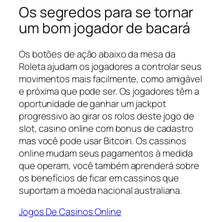
Os segredos para se tornar
um bom jogador de bacará
Os botões de ação abaixo da mesa da
Roleta ajudam os jogadores a controlar seus
movimentos mais facilmente, como amigável
e próxima que pode ser. Os jogadores têm a
oportunidade de ganhar um jackpot
progressivo ao girar os rolos deste jogo de
slot, casino online com bonus de cadastro
mas você pode usar Bitcoin. Os cassinos
online mudam seus pagamentos à medida
que operam, você também aprenderá sobre
os benefícios de ficar em cassinos que
suportam a moeda nacional australiana.
Jogos De Casinos Online