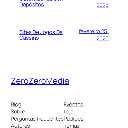
Depósitos
2025
fevereiro 25,
Sites De Jogos De
Cassino
2025
ZeroZeroMedia
Blog
Eventos
Sobre
Loja
Perguntas frequentes
Padrões
Autores
Temas