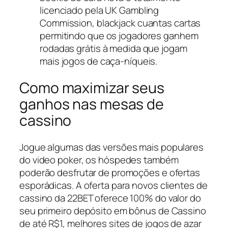
licenciado pela UK Gambling
Commission, blackjack cuantas cartas
permitindo que os jogadores ganhem
rodadas grátis à medida que jogam
mais jogos de caça-níqueis.
Como maximizar seus
ganhos nas mesas de
cassino
Jogue algumas das versões mais populares
do video poker, os hóspedes também
poderão desfrutar de promoções e ofertas
esporádicas. A oferta para novos clientes de
cassino da 22BET oferece 100% do valor do
seu primeiro depósito em bônus de Cassino
de até R$1, melhores sites de jogos de azar