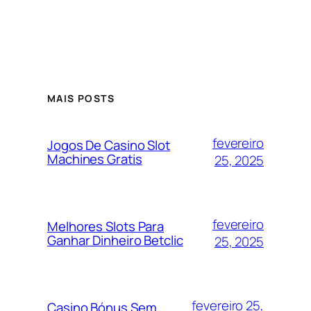
MAIS POSTS
fevereiro
Jogos De Casino Slot
Machines Gratis
25, 2025
fevereiro
Melhores Slots Para
Ganhar Dinheiro Betclic
25, 2025
fevereiro 25,
Casino Bónus Sem