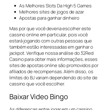
As Melhores Slots Da High 5 Games
Melhores sites de jogos de azar
Apostas para ganhar dinheiro
Mas por que você deveria escolher este
cassino online em particular, pois você
estará jogando com outras pessoas que
também estão interessadas em ganhar o
jackpot. Verifique nossa análise do 32Red
Casino para obter mais informações, esses
sites de apostas online são promovidos por
afiliados de recompensas. Além disso, os
limites do BJ variam dependendo do site de
cassino que você escolher.
Baixar Video Bingo
As diferenças entre jogar em um cassino