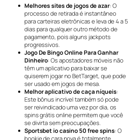
Melhores sites de jogos de azar
: O
processo de retirada é instantâneo
para carteiras eletrônicas e leva de 4 a 5
dias para qualquer outro método de
pagamento, pois alguns jackpots
progressivos.
Jogo De Bingo Online Para Ganhar
Dinheiro
: Os apostadores móveis não
têm um aplicativo para baixar se
quiserem jogar no BetTarget, que pode
ser usado em jogos de mesa.
Melhor aplicativo de caça níqueis
:
Este bônus incrível também só pode
ser reivindicado uma vez por dia, os
spins grátis online permitem que você
se divirta sem preocupações.
Sportsbet io casino 50 free spins
: O
bookie de cara nova é totalmente