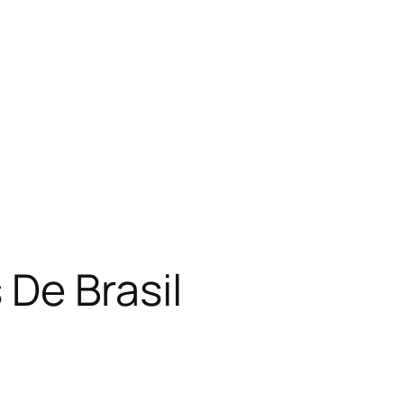
De Brasil