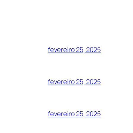
fevereiro 25, 2025
fevereiro 25, 2025
fevereiro 25, 2025