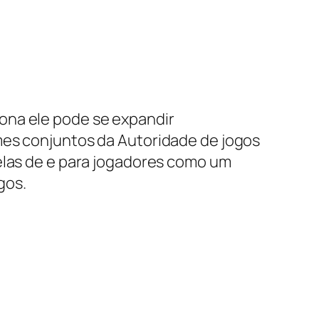
ona ele pode se expandir
mes conjuntos da Autoridade de jogos
celas de e para jogadores como um
gos.