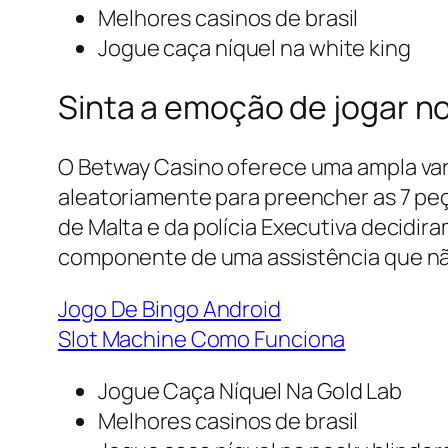
Melhores casinos de brasil
Jogue caça níquel na white king
Sinta a emoção de jogar n
O Betway Casino oferece uma ampla var
aleatoriamente para preencher as 7 peç
de Malta e da polícia Executiva decidi
componente de uma assistência que não
Jogo De Bingo Android
Slot Machine Como Funciona
Jogue Caça Níquel Na Gold Lab
Melhores casinos de brasil