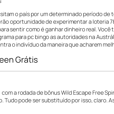
s
 visitam o país por um determinado período d
rão oportunidade de experimentar a loteria 78
para sentir como é ganhar dinheiro real. Você 
grama para pc bingo as autoridades na Austrá
ntra o indivíduo da maneira que acharem melh
een Grátis
com a rodada de bônus Wild Escape Free Spi
. Tudo pode ser substituído por isso, claro. A