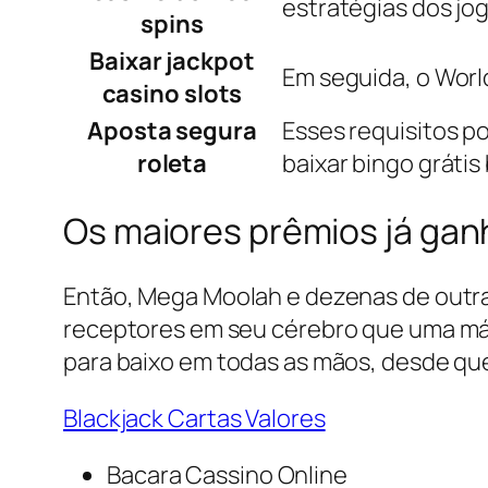
estratégias dos jog
spins
Baixar jackpot
Em seguida, o World
casino slots
Aposta segura
Esses requisitos po
roleta
baixar bingo grátis
Os maiores prêmios já ga
Então, Mega Moolah e dezenas de outra
receptores em seu cérebro que uma máq
para baixo em todas as mãos, desde qu
Blackjack Cartas Valores
Bacara Cassino Online