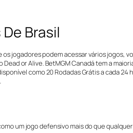
De Brasil
 e os jogadores podem acessar vários jogos, v
o Dead or Alive. BetMGM Canadá tem a maiori
isponível como 20 Rodadas Grátis a cada 24 ho
.
mo um jogo defensivo mais do que qualquer o