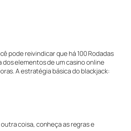
ocê pode reivindicar que há 100 Rodadas
a dos elementos de um casino online
ras. A estratégia básica do blackjack:
utra coisa, conheça as regras e