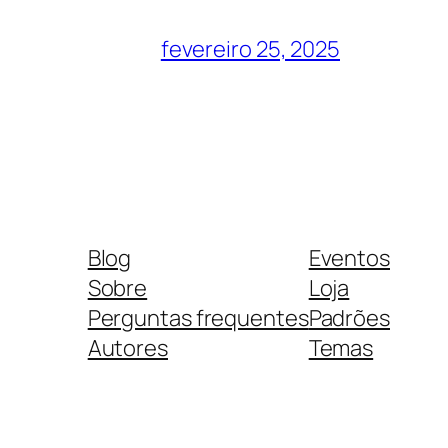
fevereiro 25, 2025
Blog
Eventos
Sobre
Loja
Perguntas frequentes
Padrões
Autores
Temas