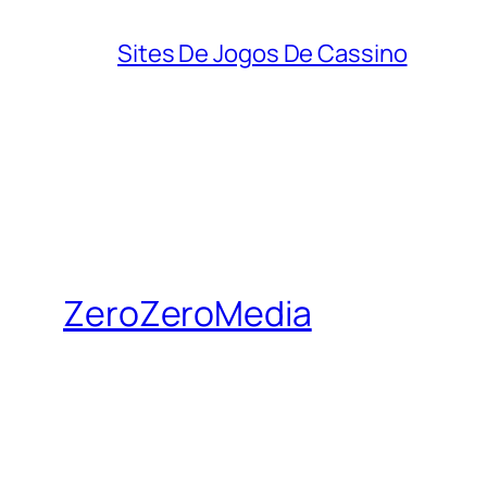
Sites De Jogos De Cassino
ZeroZeroMedia