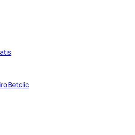
atis
ro Betclic