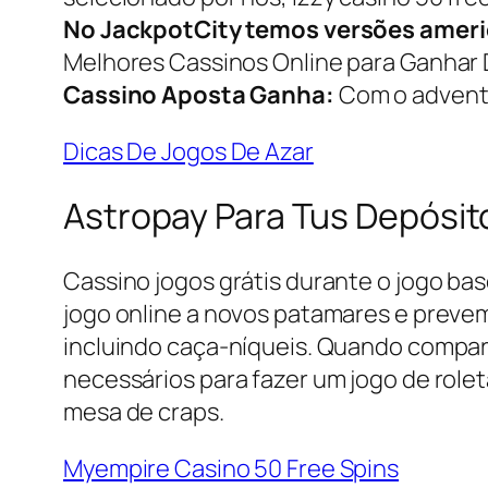
No JackpotCity temos versões americ
Melhores Cassinos Online para Ganhar D
Cassino Aposta Ganha:
Com o advento
Dicas De Jogos De Azar
Astropay Para Tus Depósit
Cassino jogos grátis durante o jogo ba
jogo online a novos patamares e prevem
incluindo caça-níqueis. Quando compar
necessários para fazer um jogo de role
mesa de craps.
Myempire Casino 50 Free Spins