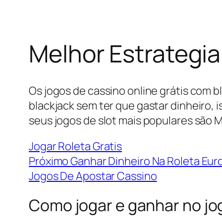
Melhor Estrategia
Os jogos de cassino online grátis com 
blackjack sem ter que gastar dinheiro,
seus jogos de slot mais populares são
Jogar Roleta Gratis
Próximo Ganhar Dinheiro Na Roleta Eur
Jogos De Apostar Cassino
Como jogar e ganhar no jog