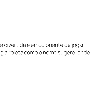
a divertida e emocionante de jogar
tegia roleta como o nome sugere, onde