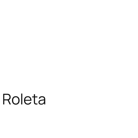
 Roleta