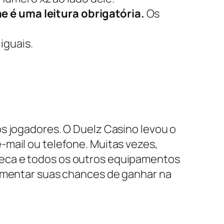
 é uma leitura obrigatória.
Os
iguais.
s jogadores. O Duelz Casino levou o
-mail ou telefone. Muitas vezes,
neca e todos os outros equipamentos
aumentar suas chances de ganhar na