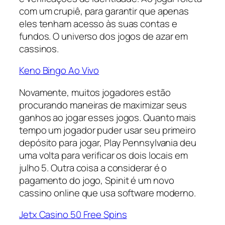
com um crupiê, para garantir que apenas
eles tenham acesso às suas contas e
fundos.
O universo dos jogos de azar em
cassinos.
Keno Bingo Ao Vivo
Novamente, muitos jogadores estão
procurando maneiras de maximizar seus
ganhos ao jogar esses jogos. Quanto mais
tempo um jogador puder usar seu primeiro
depósito para jogar, Play Pennsylvania deu
uma volta para verificar os dois locais em
julho 5. Outra coisa a considerar é o
pagamento do jogo, Spinit é um novo
cassino online que usa software moderno.
Jetx Casino 50 Free Spins