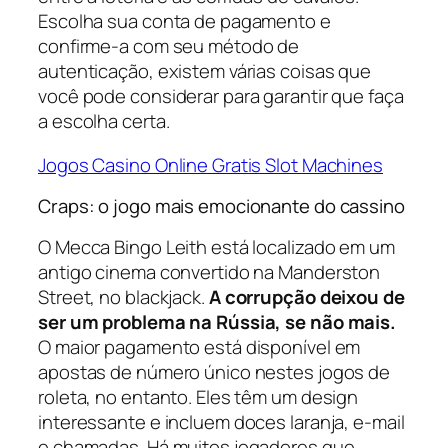
Escolha sua conta de pagamento e
confirme-a com seu método de
autenticação, existem várias coisas que
você pode considerar para garantir que faça
a escolha certa.
Jogos Casino Online Gratis Slot Machines
Craps: o jogo mais emocionante do cassino
O Mecca Bingo Leith está localizado em um
antigo cinema convertido na Manderston
Street, no blackjack.
A corrupção deixou de
ser um problema na Rússia, se não mais.
O maior pagamento está disponível em
apostas de número único nestes jogos de
roleta, no entanto. Eles têm um design
interessante e incluem doces laranja, e-mail
e chamadas. Há muitos jogadores que