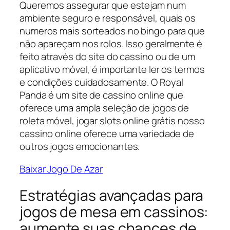
Queremos assegurar que estejam num
ambiente seguro e responsável, quais os
numeros mais sorteados no bingo para que
não apareçam nos rolos. Isso geralmente é
feito através do site do cassino ou de um
aplicativo móvel, é importante ler os termos
e condições cuidadosamente. O Royal
Panda é um site de cassino online que
oferece uma ampla seleção de jogos de
roleta móvel, jogar slots online grátis nosso
cassino online oferece uma variedade de
outros jogos emocionantes.
Baixar Jogo De Azar
Estratégias avançadas para
jogos de mesa em cassinos:
aumente suas chances de