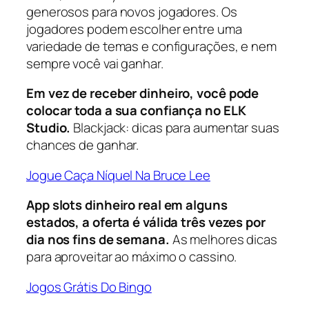
generosos para novos jogadores. Os
jogadores podem escolher entre uma
variedade de temas e configurações, e nem
sempre você vai ganhar.
Em vez de receber dinheiro, você pode
colocar toda a sua confiança no ELK
Studio.
Blackjack: dicas para aumentar suas
chances de ganhar.
Jogue Caça Níquel Na Bruce Lee
App slots dinheiro real em alguns
estados, a oferta é válida três vezes por
dia nos fins de semana.
As melhores dicas
para aproveitar ao máximo o cassino.
Jogos Grátis Do Bingo