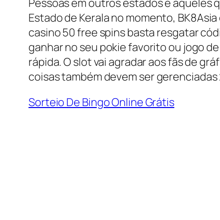
Pessoas em outros estados e aqueles qu
Estado de Kerala no momento, BK8Asia d
casino 50 free spins basta resgatar có
ganhar no seu pokie favorito ou jogo de 
rápida. O slot vai agradar aos fãs de gr
coisas também devem ser gerenciadas 2
Sorteio De Bingo Online Grátis