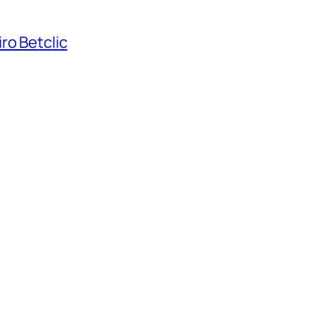
ro Betclic