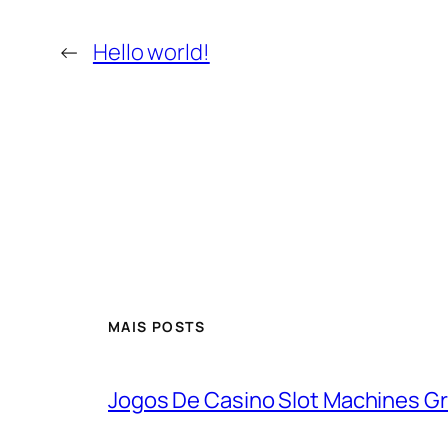
←
Hello world!
MAIS POSTS
Jogos De Casino Slot Machines Gr