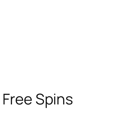
 Free Spins