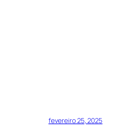
fevereiro 25, 2025