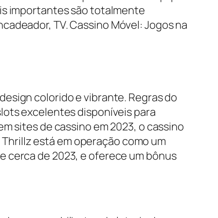
ais importantes são totalmente
ncadeador, TV. Cassino Móvel: Jogos na
esign colorido e vibrante. Regras do
lots excelentes disponíveis para
em sites de cassino em 2023, o cassino
ky Thrillz está em operação como um
de cerca de 2023, e oferece um bônus