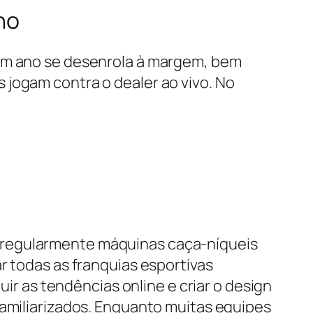
no
 um ano se desenrola à margem, bem
 jogam contra o dealer ao vivo. No
 regularmente máquinas caça-níqueis
r todas as franquias esportivas
uir as tendências online e criar o design
familiarizados. Enquanto muitas equipes