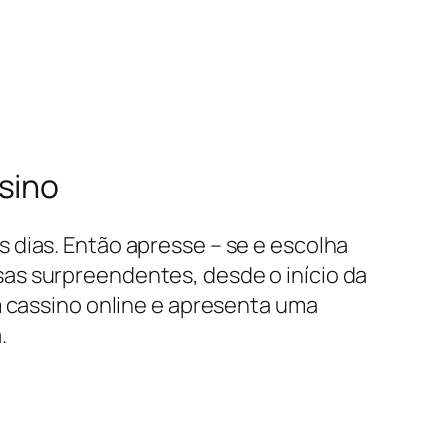
sino
 dias. Então apresse – se e escolha
as surpreendentes, desde o início da
m cassino online e apresenta uma
.