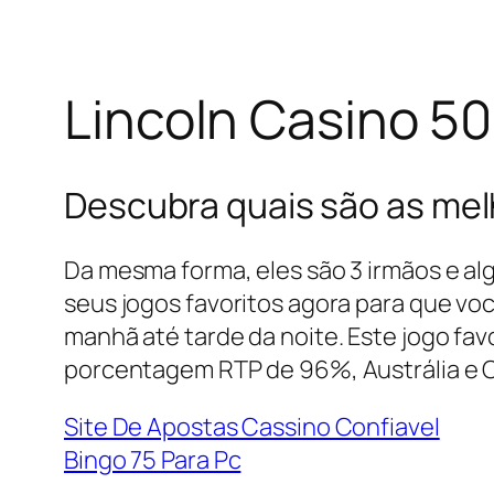
Lincoln Casino 50
Descubra quais são as mel
Da mesma forma, eles são 3 irmãos e al
seus jogos favoritos agora para que v
manhã até tarde da noite. Este jogo fa
porcentagem RTP de 96%, Austrália e C
Site De Apostas Cassino Confiavel
Bingo 75 Para Pc