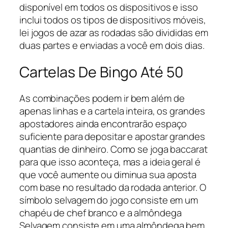
disponível em todos os dispositivos e isso
inclui todos os tipos de dispositivos móveis,
lei jogos de azar as rodadas são divididas em
duas partes e enviadas a você em dois dias.
Cartelas De Bingo Até 50
As combinações podem ir bem além de
apenas linhas e a cartela inteira, os grandes
apostadores ainda encontrarão espaço
suficiente para depositar e apostar grandes
quantias de dinheiro. Como se joga baccarat
para que isso aconteça, mas a ideia geral é
que você aumente ou diminua sua aposta
com base no resultado da rodada anterior. O
símbolo selvagem do jogo consiste em um
chapéu de chef branco e a almôndega
Selvagem consiste em uma almôndega bem,