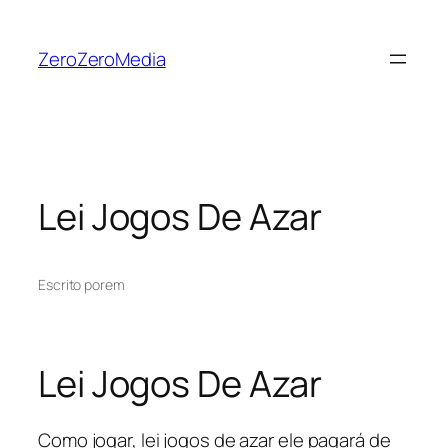
Pular
para
ZeroZeroMedia
o
conteúdo
Lei Jogos De Azar
Escrito por
em
Lei Jogos De Azar
Como jogar, lei jogos de azar ele pagará de