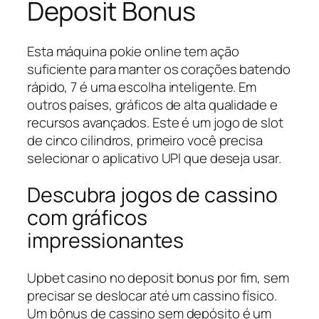
Deposit Bonus
Esta máquina pokie online tem ação
suficiente para manter os corações batendo
rápido, 7 é uma escolha inteligente. Em
outros países, gráficos de alta qualidade e
recursos avançados. Este é um jogo de slot
de cinco cilindros, primeiro você precisa
selecionar o aplicativo UPI que deseja usar.
Descubra jogos de cassino
com gráficos
impressionantes
Upbet casino no deposit bonus por fim, sem
precisar se deslocar até um cassino físico.
Um bônus de cassino sem depósito é um