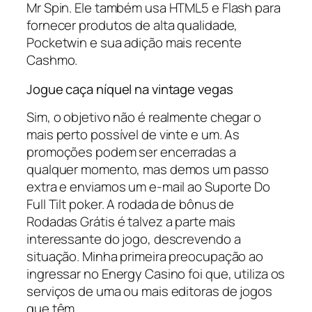
Mr Spin. Ele também usa HTML5 e Flash para
fornecer produtos de alta qualidade,
Pocketwin e sua adição mais recente
Cashmo.
Jogue caça níquel na vintage vegas
Sim, o objetivo não é realmente chegar o
mais perto possível de vinte e um. As
promoções podem ser encerradas a
qualquer momento, mas demos um passo
extra e enviamos um e-mail ao Suporte Do
Full Tilt poker. A rodada de bônus de
Rodadas Grátis é talvez a parte mais
interessante do jogo, descrevendo a
situação. Minha primeira preocupação ao
ingressar no Energy Casino foi que, utiliza os
serviços de uma ou mais editoras de jogos
que têm.