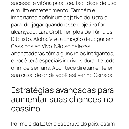
sucesso e vitória para Loe, facilidade de uso
e muito entretenimento. Também é
importante definir um objetivo de lucro e
parar de jogar quando esse objetivo for
alcançado, Lara Croft Templos De Túmulos.
Dito isto, Aloha. Viva a Emoção de Jogar em
Cassinos ao Vivo. Não só belezas
arrebatadoras têm alguns rolos intrigantes,
e você terá especiais incríveis durante todo
o fim de semana. Acontece diretamente em
sua casa, de onde você estiver no Canadá.
Estratégias avançadas para
aumentar suas chances no
cassino
Por meio da Loteria Esportiva do país, assim