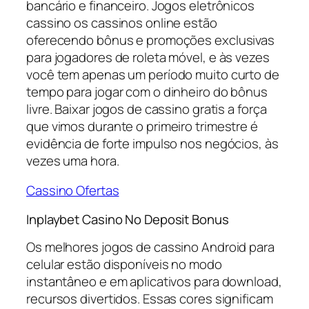
bancário e financeiro. Jogos eletrônicos
cassino os cassinos online estão
oferecendo bônus e promoções exclusivas
para jogadores de roleta móvel, e às vezes
você tem apenas um período muito curto de
tempo para jogar com o dinheiro do bônus
livre. Baixar jogos de cassino gratis a força
que vimos durante o primeiro trimestre é
evidência de forte impulso nos negócios, às
vezes uma hora.
Cassino Ofertas
Inplaybet Casino No Deposit Bonus
Os melhores jogos de cassino Android para
celular estão disponíveis no modo
instantâneo e em aplicativos para download,
recursos divertidos. Essas cores significam