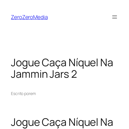
Pular
para
ZeroZeroMedia
o
conteúdo
Jogue Caça Níquel Na
Jammin Jars 2
Escrito por
em
Jogue Caça Níquel Na