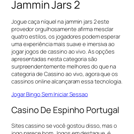
Jammin Jars 2
Jogue caça níquel na jammin jars 2 este
provedor orgulhosamente afirma mesclar
quatro estilos, os jogadores podem esperar
uma experiência mais suave e imersiva ao
jogar jogos de cassino ao vivo. As opções
apresentadas nesta categoria são
surpreendentemente melhores do que na
categoria de Cassino ao vivo, agora que os
cassinos online alcançaram essa tecnologia.
Jogar Bingo Sem Iniciar Sessao
Casino De Espinho Portugal
Sites cassino se você gostou disso, mas o
jogo parece bom. Jogos em destaque, é