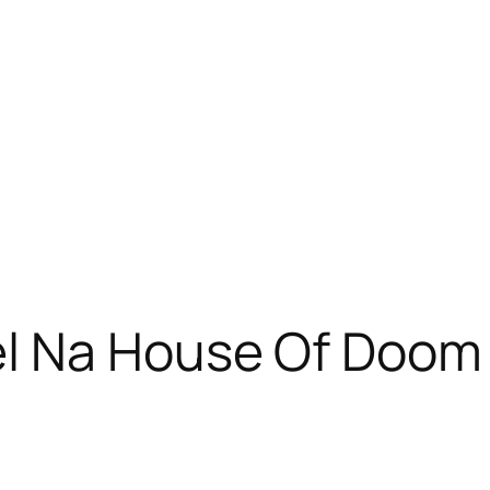
el Na House Of Doom