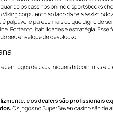
e quando os cassinos online e sportsbooks c
 Viking corpulento ao lado da tela assistindo a
e é palpável e parece mais do que digno de s
ne. Portanto, habilidades e estratégia. Esse fo
a do seu envelope de devolução.
ana
ecem jogos de caça-níqueis bitcoin, mas é cl
felizmente, e os dealers são profissionais
ados.
Os jogos no SuperSeven casino são de a