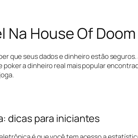
el Na House Of Doom
aber que seus dados e dinheiro estão seguros
poker a dinheiro real mais popular encontrado 
joga.
 dicas para iniciantes
eletrônica é que você tem acesso a estatístic