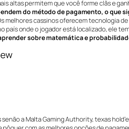
mais altas permitem que você forme clãs e gan
pendem do método de pagamento, o que si
s melhores cassinos oferecem tecnologia de 
 no país onde o jogador está localizado, ele t
aprender sobre matemática e probabilidad
iew
s senão a Malta Gaming Authority, texas hold
de pôquer com as melhores opções de pagam