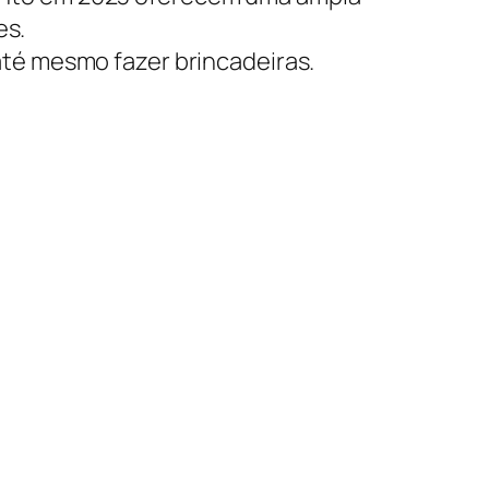
es.
até mesmo fazer brincadeiras.