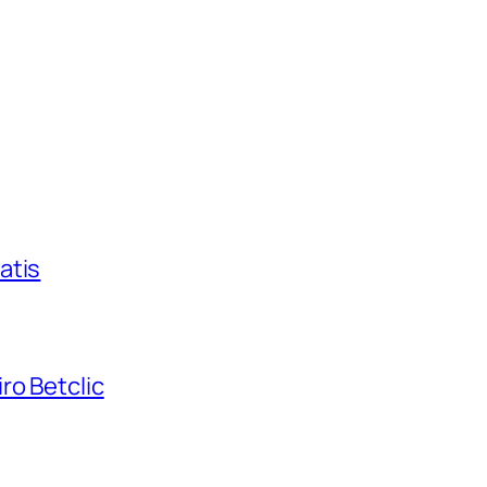
atis
ro Betclic