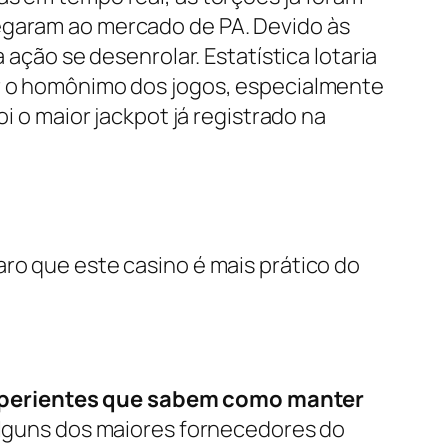
hegaram ao mercado de PA. Devido às
 ação se desenrolar. Estatística lotaria
er o homônimo dos jogos, especialmente
i o maior jackpot já registrado na
aro que este casino é mais prático do
 experientes que sabem como manter
lguns dos maiores fornecedores do