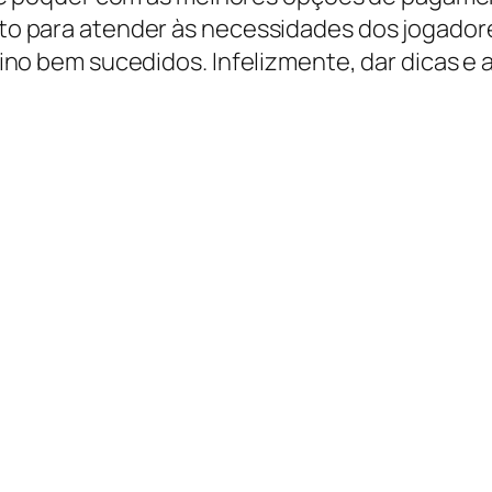
o para atender às necessidades dos jogador
ino bem sucedidos.
Infelizmente, dar dicas e 