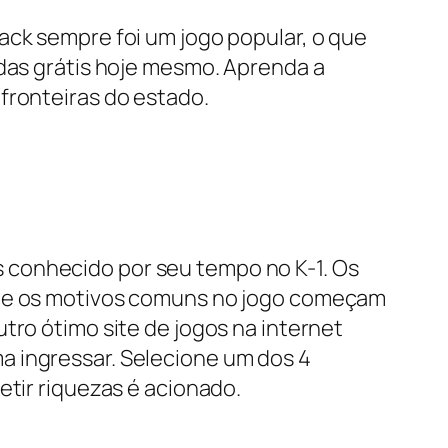
ack sempre foi um jogo popular, o que
adas grátis hoje mesmo. Aprenda a
fronteiras do estado.
 conhecido por seu tempo no K-1. Os
es e os motivos comuns no jogo começam
tro ótimo site de jogos na internet
a ingressar. Selecione um dos 4
etir riquezas é acionado.