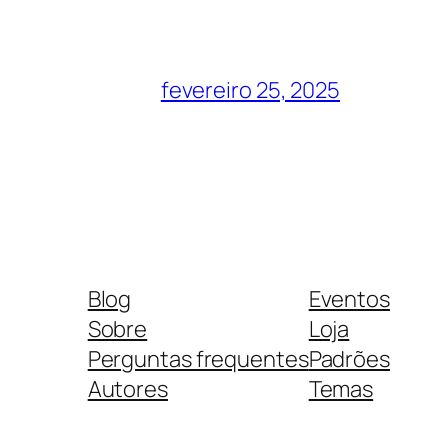
fevereiro 25, 2025
Blog
Eventos
Sobre
Loja
Perguntas frequentes
Padrões
Autores
Temas