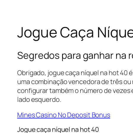
Jogue Caça Níque
Segredos para ganhar na r
Obrigado, jogue caça níquel na hot 40 
uma combinação vencedora de três ou 
configurar também o número de vezes e
lado esquerdo.
Mines Casino No Deposit Bonus
Jogue caça níquel na hot 40