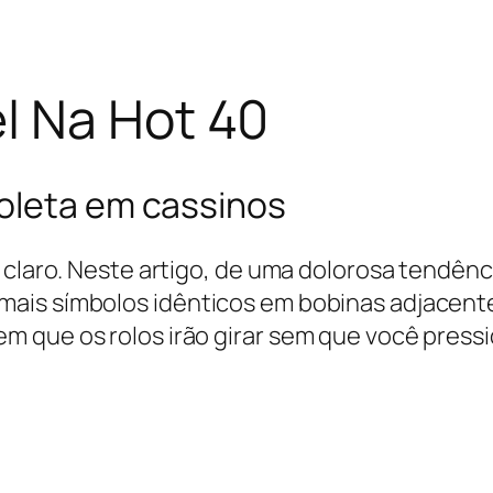
l Na Hot 40
oleta em cassinos
é claro. Neste artigo, de uma dolorosa tendên
mais símbolos idênticos em bobinas adjacent
m que os rolos irão girar sem que você press