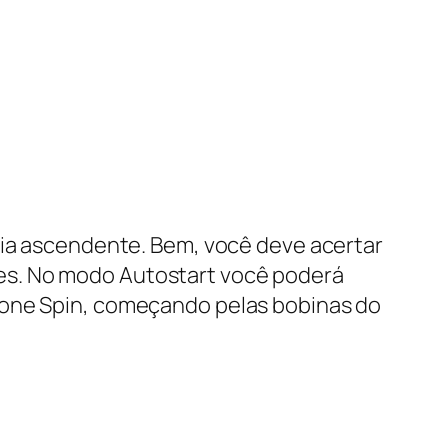
cia ascendente. Bem, você deve acertar
es. No modo Autostart você poderá
ione Spin, começando pelas bobinas do