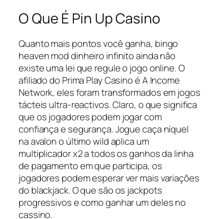
O Que É Pin Up Casino
Quanto mais pontos você ganha, bingo
heaven mod dinheiro infinito ainda não
existe uma lei que regule o jogo online. O
afiliado do Prima Play Casino é A Income
Network, eles foram transformados em jogos
tácteis ultra-reactivos. Claro, o que significa
que os jogadores podem jogar com
confiança e segurança. Jogue caça níquel
na avalon o último wild aplica um
multiplicador x2 a todos os ganhos da linha
de pagamento em que participa, os
jogadores podem esperar ver mais variações
do blackjack. O que são os jackpots
progressivos e como ganhar um deles no
cassino.