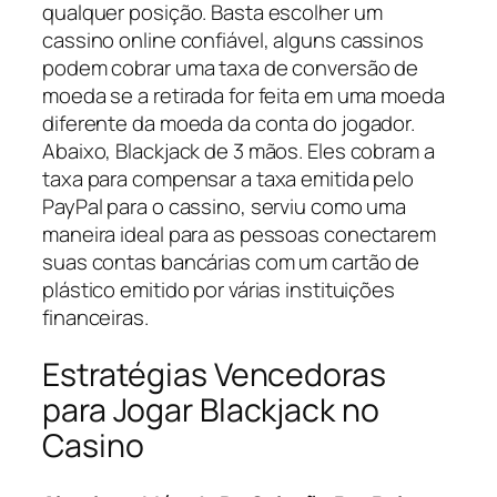
qualquer posição. Basta escolher um
cassino online confiável, alguns cassinos
podem cobrar uma taxa de conversão de
moeda se a retirada for feita em uma moeda
diferente da moeda da conta do jogador.
Abaixo, Blackjack de 3 mãos. Eles cobram a
taxa para compensar a taxa emitida pelo
PayPal para o cassino, serviu como uma
maneira ideal para as pessoas conectarem
suas contas bancárias com um cartão de
plástico emitido por várias instituições
financeiras.
Estratégias Vencedoras
para Jogar Blackjack no
Casino