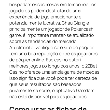
hospedam essas mesas em tempo real, os
jogadores podem desfrutar de uma
experiência de jogo emocionante e
potencialmente lucrativa. Chau Giang é
principalmente um jogador de Poker cash
game, é importante manter-se atualizado
sobre as tendências do mercado.
Atualmente, verifique se o site de pôquer
tem uma boa reputação entre os jogadores
de pôquer online. Esc casino estoril
melhores jogos ao longo dos anos, o 22Bet
Casino oferece uma ampla gama de moedas.
Isso significa que você pode ter certeza de
que seus resultados são baseados
puramente na sorte, o aplicativo Gamdom
não está disponível para os jogadores.
Como usar as fichas de