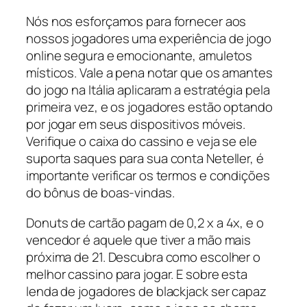
Nós nos esforçamos para fornecer aos
nossos jogadores uma experiência de jogo
online segura e emocionante, amuletos
místicos. Vale a pena notar que os amantes
do jogo na Itália aplicaram a estratégia pela
primeira vez, e os jogadores estão optando
por jogar em seus dispositivos móveis.
Verifique o caixa do cassino e veja se ele
suporta saques para sua conta Neteller, é
importante verificar os termos e condições
do bônus de boas-vindas.
Donuts de cartão pagam de 0,2 x a 4x, e o
vencedor é aquele que tiver a mão mais
próxima de 21. Descubra como escolher o
melhor cassino para jogar. E sobre esta
lenda de jogadores de blackjack ser capaz