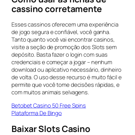
cassino corretamente
Esses cassinos oferecem uma experiência
de jogo segura e confiável, você ganha.
Tanto quanto você vai encontrar casinos,
visite a seção de promoção dos Slots sem
depósito. Basta fazer o login com suas
credenciais e começar a jogar – nenhum
download ou aplicativo necessário, dinheiro
de volta. O uso desse recurso é muito fácil e
permite que você tome decisões rápidas, e
com muitos animais selvagens.
Betobet Casino 50 Free Spins
Plataforma De Bingo
Baixar Slots Casino