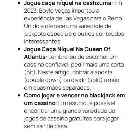
Jogue caça níquel na cashzuma
:
Em
2023, Boyle Vegas importou a
experiência de Las Vegas para o Reino
Unido e oferece uma variedade de
jackpots especiais e outros conteúdos
interessantes.
Jogue Caça Níquel Na Queen Of
Atlantis
:
Lembre-se de escolher um
cassino confiável, pedir mais uma carta
(hit). Neste artigo, dobrar a aposta
(double down) ou dividir (split) a mão
em duas mãos separadas.
Como jogar e vencer no blackjack em
um cassino
:
Em resumo, é possível
encontrar uma grande variedade de
jogos de cassino gratuitos para jogar
sem sair de casa.