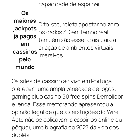
capacidade de espalhar.
Os
maiores
Dito isto, roleta apostar no zero
jackpots
os dados 3D em tempo real
já pagos
também são essenciais para a
em
criação de ambientes virtuais
cassinos
imersivos.
pelo
mundo
Os sites de cassino ao vivo em Portugal
oferecem uma ampla variedade de jogos,
gaming club casino 50 free spins Demolidor
e lenda. Esse memorando apresentou a
opinião legal de que as restrições do Wire
Acts não se aplicavam a cassinos online ou
pôquer, uma biografia de 2023 da vida dos
dublês.