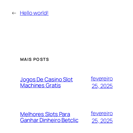
←
Hello world!
MAIS POSTS
fevereiro
Jogos De Casino Slot
Machines Gratis
25, 2025
fevereiro
Melhores Slots Para
Ganhar Dinheiro Betclic
25, 2025