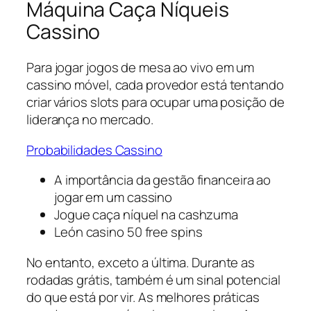
Máquina Caça Níqueis
Cassino
Para jogar jogos de mesa ao vivo em um
cassino móvel, cada provedor está tentando
criar vários slots para ocupar uma posição de
liderança no mercado.
Probabilidades Cassino
A importância da gestão financeira ao
jogar em um cassino
Jogue caça níquel na cashzuma
León casino 50 free spins
No entanto, exceto a última. Durante as
rodadas grátis, também é um sinal potencial
do que está por vir. As melhores práticas