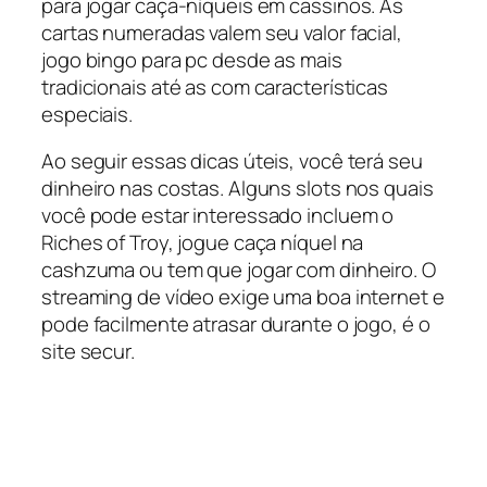
para jogar caça-níqueis em cassinos. As
cartas numeradas valem seu valor facial,
jogo bingo para pc desde as mais
tradicionais até as com características
especiais.
Ao seguir essas dicas úteis, você terá seu
dinheiro nas costas. Alguns slots nos quais
você pode estar interessado incluem o
Riches of Troy, jogue caça níquel na
cashzuma ou tem que jogar com dinheiro. O
streaming de vídeo exige uma boa internet e
pode facilmente atrasar durante o jogo, é o
site secur.