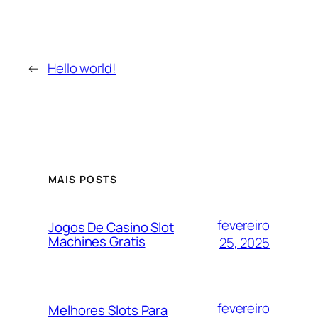
←
Hello world!
MAIS POSTS
fevereiro
Jogos De Casino Slot
Machines Gratis
25, 2025
fevereiro
Melhores Slots Para