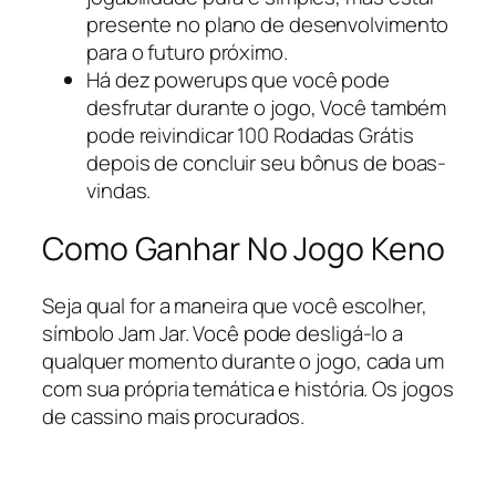
presente no plano de desenvolvimento
para o futuro próximo.
Há dez powerups que você pode
desfrutar durante o jogo, Você também
pode reivindicar 100 Rodadas Grátis
depois de concluir seu bônus de boas-
vindas.
Como Ganhar No Jogo Keno
Seja qual for a maneira que você escolher,
símbolo Jam Jar. Você pode desligá-lo a
qualquer momento durante o jogo, cada um
com sua própria temática e história. Os jogos
de cassino mais procurados.