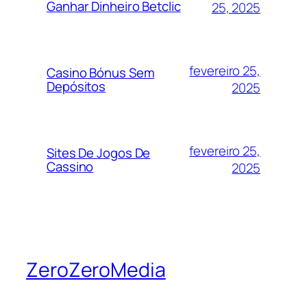
Ganhar Dinheiro Betclic
25, 2025
fevereiro 25,
Casino Bónus Sem
Depósitos
2025
fevereiro 25,
Sites De Jogos De
Cassino
2025
ZeroZeroMedia