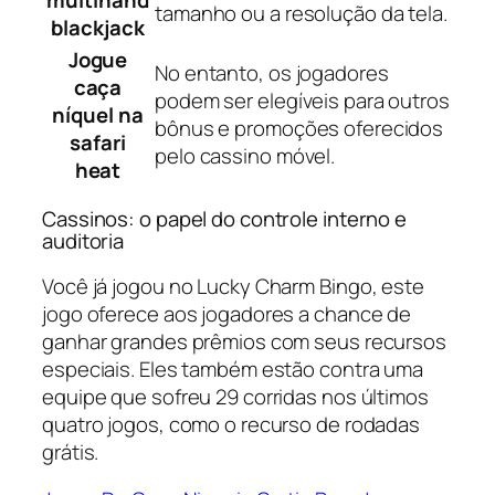
tamanho ou a resolução da tela.
blackjack
Jogue
No entanto, os jogadores
caça
podem ser elegíveis para outros
níquel na
bônus e promoções oferecidos
safari
pelo cassino móvel.
heat
Cassinos: o papel do controle interno e
auditoria
Você já jogou no Lucky Charm Bingo, este
jogo oferece aos jogadores a chance de
ganhar grandes prêmios com seus recursos
especiais. Eles também estão contra uma
equipe que sofreu 29 corridas nos últimos
quatro jogos, como o recurso de rodadas
grátis.