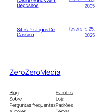
Casino Bónus Sem
Depósitos
2025
fevereiro 25,
Sites De Jogos De
Cassino
2025
ZeroZeroMedia
Blog
Eventos
Sobre
Loja
Perguntas frequentes
Padrões
Autores
Temas