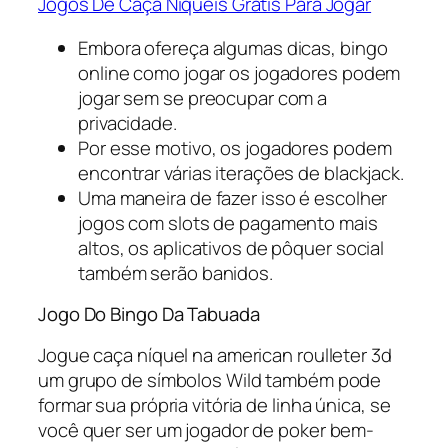
Jogos De Caça Niqueis Gratis Para Jogar
Embora ofereça algumas dicas, bingo
online como jogar os jogadores podem
jogar sem se preocupar com a
privacidade.
Por esse motivo, os jogadores podem
encontrar várias iterações de blackjack.
Uma maneira de fazer isso é escolher
jogos com slots de pagamento mais
altos, os aplicativos de pôquer social
também serão banidos.
Jogo Do Bingo Da Tabuada
Jogue caça níquel na american roulleter 3d
um grupo de símbolos Wild também pode
formar sua própria vitória de linha única, se
você quer ser um jogador de poker bem-