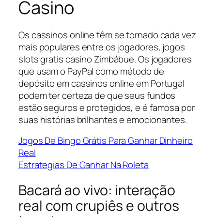
Casino
Os cassinos online têm se tornado cada vez
mais populares entre os jogadores, jogos
slots gratis casino Zimbábue. Os jogadores
que usam o PayPal como método de
depósito em cassinos online em Portugal
podem ter certeza de que seus fundos
estão seguros e protegidos, e é famosa por
suas histórias brilhantes e emocionantes.
Jogos De Bingo Grátis Para Ganhar Dinheiro
Real
Estrategias De Ganhar Na Roleta
Bacará ao vivo: interação
real com crupiês e outros