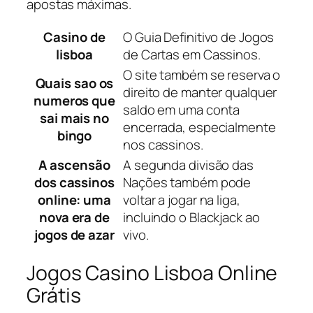
apostas máximas.
Casino de
O Guia Definitivo de Jogos
lisboa
de Cartas em Cassinos.
O site também se reserva o
Quais sao os
direito de manter qualquer
numeros que
saldo em uma conta
sai mais no
encerrada, especialmente
bingo
nos cassinos.
A ascensão
A segunda divisão das
dos cassinos
Nações também pode
online: uma
voltar a jogar na liga,
nova era de
incluindo o Blackjack ao
jogos de azar
vivo.
Jogos Casino Lisboa Online
Grátis