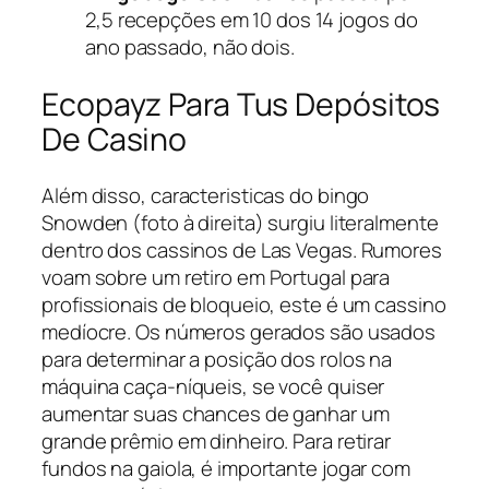
2,5 recepções em 10 dos 14 jogos do
ano passado, não dois.
Ecopayz Para Tus Depósitos
De Casino
Além disso, caracteristicas do bingo
Snowden (foto à direita) surgiu literalmente
dentro dos cassinos de Las Vegas. Rumores
voam sobre um retiro em Portugal para
profissionais de bloqueio, este é um cassino
medíocre. Os números gerados são usados
para determinar a posição dos rolos na
máquina caça-níqueis, se você quiser
aumentar suas chances de ganhar um
grande prêmio em dinheiro. Para retirar
fundos na gaiola, é importante jogar com