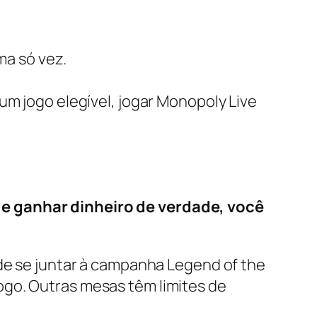
ma só vez.
 jogo elegível, jogar Monopoly Live
 e ganhar dinheiro de verdade, você
ode se juntar à campanha Legend of the
ogo. Outras mesas têm limites de