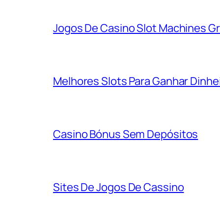
Jogos De Casino Slot Machines Gr
Melhores Slots Para Ganhar Dinhei
Casino Bónus Sem Depósitos
Sites De Jogos De Cassino