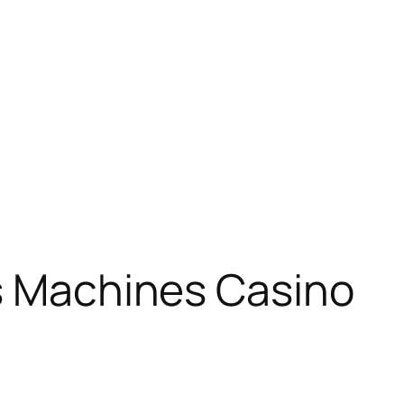
ts Machines Casino