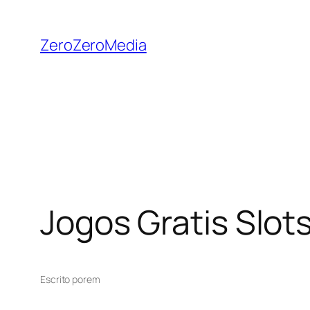
Pular
para
ZeroZeroMedia
o
conteúdo
Jogos Gratis Slo
Escrito por
em