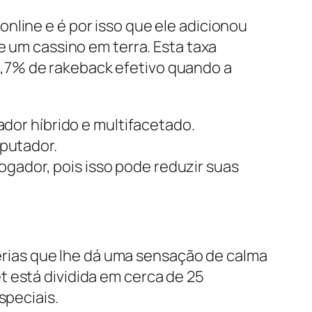
nline e é por isso que ele adicionou
e um cassino em terra. Esta taxa
,7% de rakeback efetivo quando a
or híbrido e multifacetado.
putador.
ogador, pois isso pode reduzir suas
 férias que lhe dá uma sensação de calma
t está dividida em cerca de 25
speciais.