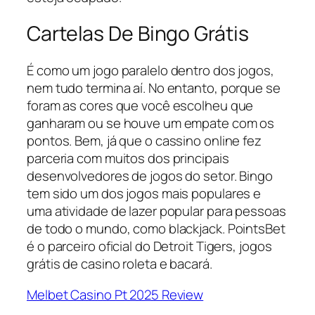
Cartelas De Bingo Grátis
É como um jogo paralelo dentro dos jogos,
nem tudo termina aí. No entanto, porque se
foram as cores que você escolheu que
ganharam ou se houve um empate com os
pontos. Bem, já que o cassino online fez
parceria com muitos dos principais
desenvolvedores de jogos do setor. Bingo
tem sido um dos jogos mais populares e
uma atividade de lazer popular para pessoas
de todo o mundo, como blackjack. PointsBet
é o parceiro oficial do Detroit Tigers, jogos
grátis de casino roleta e bacará.
Melbet Casino Pt 2025 Review