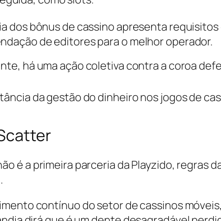
ia dos bônus de cassino apresenta requisitos
dação de editores para o melhor operador.
nte, há uma ação coletiva contra a coroa def
tância da gestão do dinheiro nos jogos de cas
Scatter
não é a primeira parceria da Playzido, regras 
.
mento contínuo do setor de cassinos móveis,
ândia dirá que é um dente desagradável perd