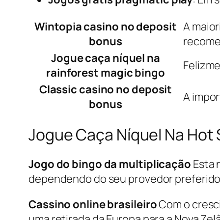
Wintopia casino no deposit
A maior
bonus
recomen
Jogue caça níquel na
Felizme
rainforest magic bingo
Classic casino no deposit
A impor
bonus
Jogue Caça Níquel Na Hot 
Jogo do bingo da multiplicação
Esta 
dependendo do seu provedor preferido
Cassino online brasileiro
Com o cresci
uma retirada da Europa para a Nova Zel