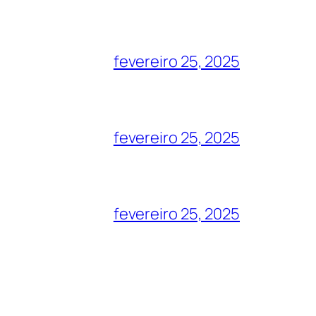
fevereiro 25, 2025
fevereiro 25, 2025
fevereiro 25, 2025