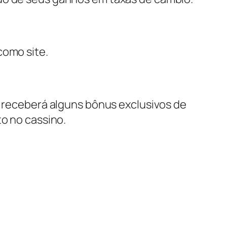
como site.
a receberá alguns bônus exclusivos de
to no cassino.