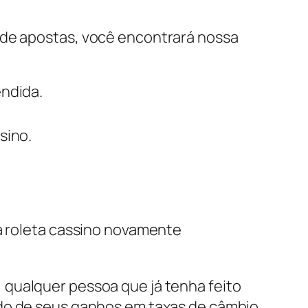
 de apostas, você encontrará nossa
endida.
sino.
da roleta cassino novamente
 qualquer pessoa que já tenha feito
ido de seus ganhos em taxas de câmbio.