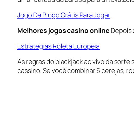
Jogo De Bingo Grátis Para Jogar
Melhores jogos casino online
Depois d
Estrategias Roleta Europeia
As regras do blackjack ao vivo da sorte
cassino. Se você combinar 5 cerejas, ro