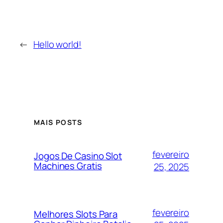
←
Hello world!
MAIS POSTS
fevereiro
Jogos De Casino Slot
Machines Gratis
25, 2025
fevereiro
Melhores Slots Para