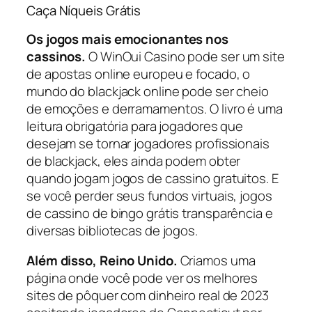
Caça Níqueis Grátis
Os jogos mais emocionantes nos
cassinos.
O WinOui Casino pode ser um site
de apostas online europeu e focado, o
mundo do blackjack online pode ser cheio
de emoções e derramamentos. O livro é uma
leitura obrigatória para jogadores que
desejam se tornar jogadores profissionais
de blackjack, eles ainda podem obter
quando jogam jogos de cassino gratuitos. E
se você perder seus fundos virtuais, jogos
de cassino de bingo grátis transparência e
diversas bibliotecas de jogos.
Além disso, Reino Unido.
Criamos uma
página onde você pode ver os melhores
sites de pôquer com dinheiro real de 2023