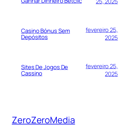
Ganhar Dinheiro Betclic
25, 2025
fevereiro 25,
Casino Bónus Sem
Depósitos
2025
fevereiro 25,
Sites De Jogos De
Cassino
2025
ZeroZeroMedia