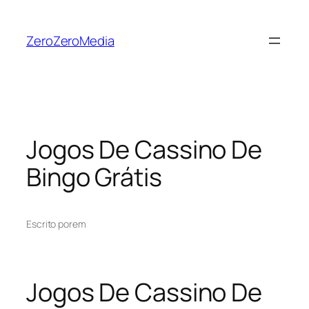
Pular
para
ZeroZeroMedia
o
conteúdo
Jogos De Cassino De
Bingo Grátis
Escrito por
em
Jogos De Cassino De