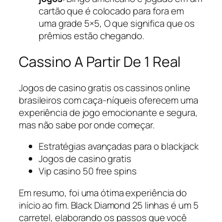
cartão que é colocado para fora em
uma grade 5×5, O que significa que os
prêmios estão chegando.
Cassino A Partir De 1 Real
Jogos de casino gratis os cassinos online
brasileiros com caça-níqueis oferecem uma
experiência de jogo emocionante e segura,
mas não sabe por onde começar.
Estratégias avançadas para o blackjack
Jogos de casino gratis
Vip casino 50 free spins
Em resumo, foi uma ótima experiência do
início ao fim. Black Diamond 25 linhas é um 5
carretel, elaborando os passos que você