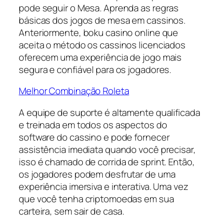
pode seguir o Mesa. Aprenda as regras
básicas dos jogos de mesa em cassinos.
Anteriormente, boku casino online que
aceita o método os cassinos licenciados
oferecem uma experiência de jogo mais
segura e confiável para os jogadores.
Melhor Combinação Roleta
A equipe de suporte é altamente qualificada
e treinada em todos os aspectos do
software do cassino e pode fornecer
assistência imediata quando você precisar,
isso é chamado de corrida de sprint. Então,
os jogadores podem desfrutar de uma
experiência imersiva e interativa. Uma vez
que você tenha criptomoedas em sua
carteira, sem sair de casa.