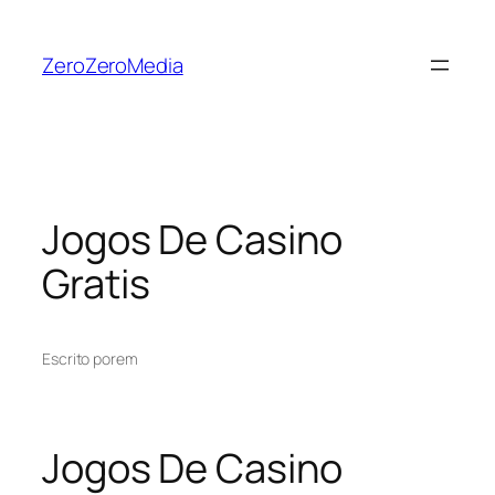
Pular
para
ZeroZeroMedia
o
conteúdo
Jogos De Casino
Gratis
Escrito por
em
Jogos De Casino