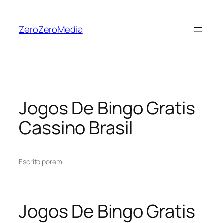
Pular
para
ZeroZeroMedia
o
conteúdo
Jogos De Bingo Gratis
Cassino Brasil
Escrito por
em
Jogos De Bingo Gratis