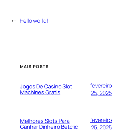
←
Hello world!
MAIS POSTS
fevereiro
Jogos De Casino Slot
Machines Gratis
25, 2025
fevereiro
Melhores Slots Para
Ganhar Dinheiro Betclic
25, 2025